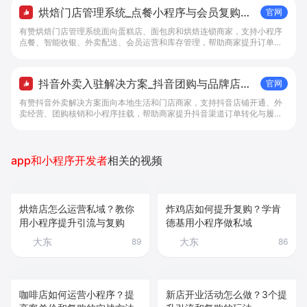
烘焙门店管理系统_点餐小程序与会员复购工
官网
具 - 做生意, 找有赞
有赞烘焙门店管理系统面向蛋糕店、面包房和烘焙连锁商家，支持小程序
点餐、智能收银、外卖配送、会员运营和库存管理，帮助商家提升订单转
化与复购。
抖音外卖入驻解决方案_抖音团购与品牌店铺
官网
经营工具 - 做抖音生意，找有赞
有赞抖音外卖解决方案面向本地生活和门店商家，支持抖音店铺开通、外
卖经营、团购核销和小程序挂载，帮助商家提升抖音渠道订单转化与履约
效率。
app和小程序开发者
相关的视频
烘焙店怎么运营私域？教你
炸鸡店如何提升复购？学肯
用小程序提升引流与复购
德基用小程序做私域
大东
大东
89
86
咖啡店如何运营小程序？提
新店开业活动怎么做？3个提