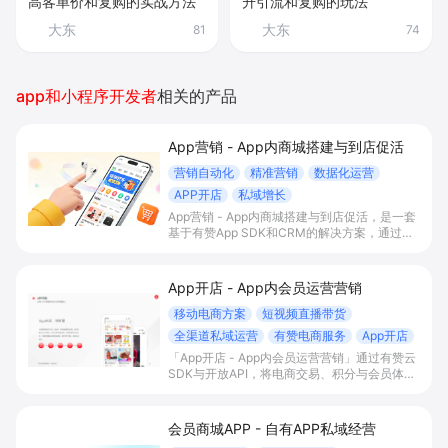
高客单价和复购的实战方法
升引流和复购的玩法
大东
大东
81
74
app和小程序开发者
相关的产品
App营销 - App内商城搭建与到店促活
营销自动化
精准营销
数据化运营
APP开店
私域增长
App营销 - App内商城搭建与到店促活，是一套
基于有赞App SDK和CRM的解决方案，通过在
自有App内搭建交易商城、积分会员体系与门店
智能助手联动，帮助有线下门店的B2C商家打通
线上线下运营，提升到店率、复购率和整体
App开店 - App内会员运营营销
GMV。
移动电商方案
短视频直播带货
全渠道私域运营
有赞电商服务
App开店
「App开店 - App内会员运营营销」通过有赞云
SDK与开放API，将电商交易、积分与会员体系
一站式嵌入自有App，实现内容/直播场景下的
“边看边买”和多渠道会员沉淀，帮助平台型商家
提升变现效率与私域复购率。
会员商城APP - 自有APP私域经营