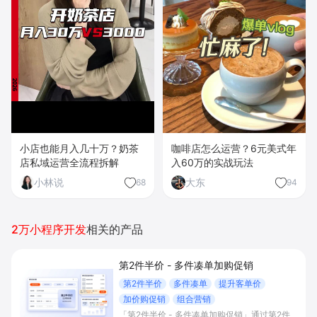
小店也能月入几十万？奶茶
咖啡店怎么运营？6元美式年
店私域运营全流程拆解
入60万的实战玩法
小林说
大东
68
94
2万小程序开发
相关的产品
第2件半价 - 多件凑单加购促销
第2件半价
多件凑单
提升客单价
加价购促销
组合营销
「第2件半价 - 多件凑单加购促销」通过第2件