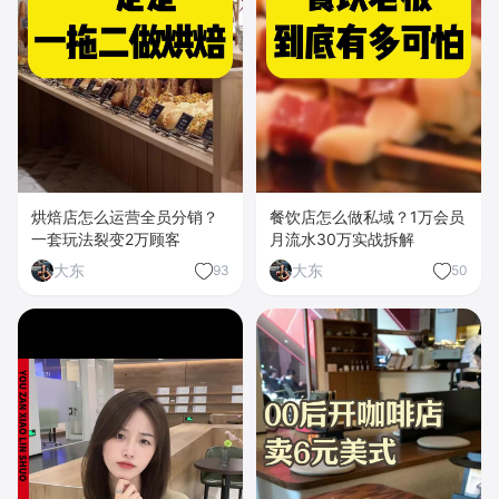
烘焙店怎么运营全员分销？
餐饮店怎么做私域？1万会员
一套玩法裂变2万顾客
月流水30万实战拆解
大东
大东
93
50