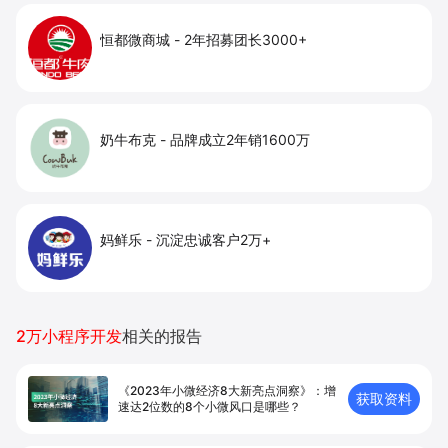
恒都微商城
-
2年招募团长3000+
奶牛布克
-
品牌成立2年销1600万
妈鲜乐
-
沉淀忠诚客户2万+
2万小程序开发
相关的报告
《2023年小微经济8大新亮点洞察》：增
获取资料
速达2位数的8个小微风口是哪些？