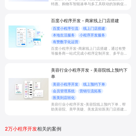
特惠、购物车智能凑单与多工具联动的加购促销
玩法，帮助电商商家放大“买多更优惠”心智，系
统性提升客单价、客单件数并降低低价单品发货
成本。
百度小程序开发 - 商家线上门店搭建
百度小程序引流
线上门店搭建
本地生活服务
小程序开发服务
有赞数字化运营
百度小程序开发-商家线上门店搭建，通过有赞
等服务商一站式完成小程序定制开发、多平台联
动与数字化运营，帮助本地生活与零售门店承接
百度搜索/地图等精准流量，实现低成本获客、
提升到店与下单转化。
美容行业小程序开发 - 美容院线上预约下
单
美容小程序开发
线上预约下单
会员管理系统
营销引流拓客
医美到店转化
美容行业小程序开发-美容院线上预约下单，帮
助美容院、美甲美睫、美发及轻医美门店搭建线
上预约下单、会员与次数管理、员工排班与多门
店数据化运营的一体化小程序系统，实现低成本
引流拓客、提升到店转化和复购。
2万小程序开发
相关的案例