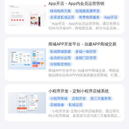
App开店 - App内会员运营营销
移动电商方案
短视频直播带货
全渠道私域运营
有赞电商服务
App开店
「App开店 - App内会员运营营销」通过有赞云
SDK与开放API，将电商交易、积分与会员体系
一站式嵌入自有App，实现内容/直播场景下的
“边看边买”和多渠道会员沉淀，帮助平台型商家
提升变现效率与私域复购率。
商城APP开发平台 - 自建APP商城交易
私域商城搭建
多端一体经营
会员积分运营
连锁门店管理
分销裂变增长
商城APP开发平台-自建APP商城交易，帮助连
锁品牌在自有APP内快速搭建自营商城、打通多
端流量与会员积分体系，并统一管理门店与库
存，以分销裂变等玩法放大私域销售与复购。
小程序开发 - 定制小程序店铺系统
小程序商城
定制开发
第三方服务商
店铺装修
私域运营
「小程序开发-定制小程序店铺系统」通过零代
码小程序商城、多渠道引流与第三方服务商定制
开发，帮助电商零售、连锁品牌、本地生活门店
快速搭建品牌小程序店铺，打造丰富营销与会员