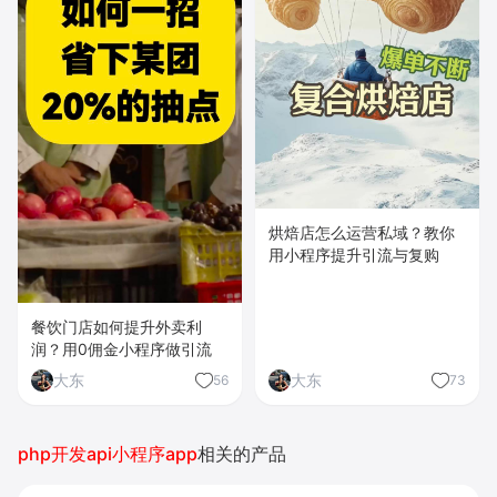
烘焙店怎么运营私域？教你
用小程序提升引流与复购
餐饮门店如何提升外卖利
润？用0佣金小程序做引流
大东
大东
56
73
php开发api小程序app
相关的产品