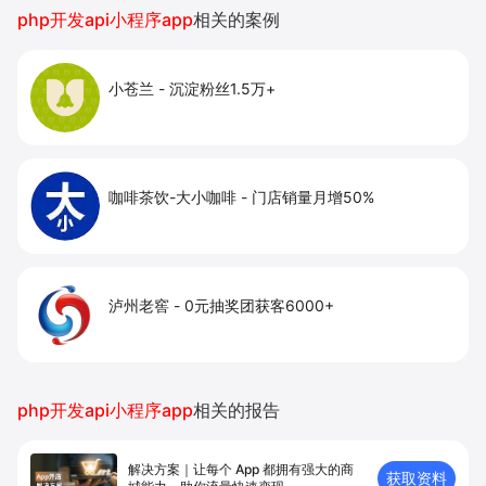
私域运营场景，提升获客与复购，实现线上生意
php开发api小程序app
相关的案例
增长。
小苍兰
-
沉淀粉丝1.5万+
咖啡茶饮-大小咖啡
-
门店销量月增50%
泸州老窖
-
0元抽奖团获客6000+
php开发api小程序app
相关的报告
解决方案｜让每个 App 都拥有强⼤的商
获取资料