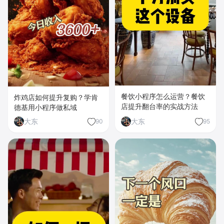
餐饮小程序怎么运营？餐饮
炸鸡店如何提升复购？学肯
店提升翻台率的实战方法
德基用小程序做私域
大东
大东
90
95