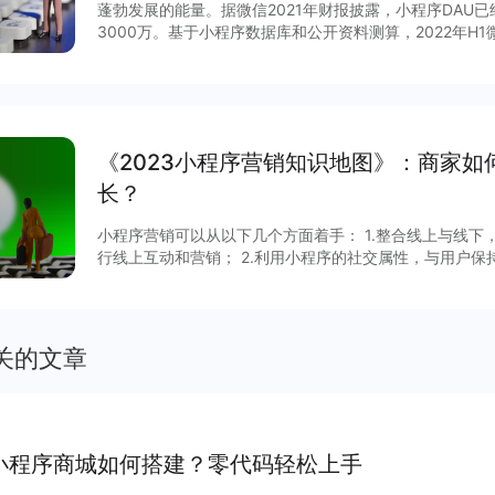
蓬勃发展的能量。据微信2021年财报披露，小程序DAU
3000万。基于小程序数据库和公开资料测算，2022年H
台小程序数量超过750万，日活超过7.8亿。 那么，小程序下半年会有怎样的变化？跟随平台
生态建设脚步，小程序互联网将呈现多重定位与复杂的图
平台官方小程序在内形成圈层结构，赋予企业商家流量多
力。 在小程序领域方向上，线下零售将继续保持高速增长，教育、生活服务、工具、大健康赛
道活力强劲，期待更多力量
《2023小程序营销知识地图》：商家
长？
小程序营销可以从以下几个方面着手： 1.整合线上与线
行线上互动和营销； 2.利用小程序的社交属性，与用户保
用小程序数据分析功能，了解用户需求和偏好，制定更加精准的营销策略
字化、营销场景、营销技巧和矩阵营销四个角度分析小程
报告获取更多信息～
关的文章
小程序商城如何搭建？零代码轻松上手