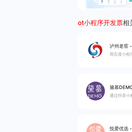
ot小程序开发票
相
泸州老窖
用百度小程
黛慕DEM
通过抖音小
悦爱优选