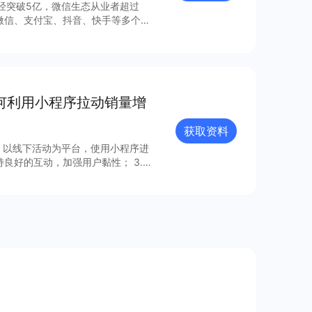
已经突破5亿，微信生态从业者超过
1微信、支付宝、抖音、快手等多个平
层结构，包括品牌自营、购物平台、
元、营销多元和服务多元的生态能
参与行业创新。 更多细节和内容可查看完整报告获取更多信息～
如何利用小程序拉动销量增
获取资料
下，以线下活动为平台，使用小程序进
持良好的互动，加强用户黏性； 3.利
。 本报告将从营销数
序营销，感兴趣的商家可以查看完整