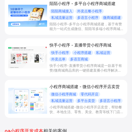
陌陌小程序 - 多平台小程序商城搭建
陌陌商城接入
外卖点餐小程序
私域流量运营
多语言小程序
微商城搭建
陌陌小程序-多平台小程序商城搭建，基于有赞
能力一站式生成微信、陌陌等多端小程序商城，
满足直播电商、外卖点餐和多语言会员运营等场
景，帮助商家降低抽佣与获客成本，实现销量和
复购增长。
快手小程序 - 直播带货小程序商城
快手小程序
小程序搭建
私域运营
外卖点单
多语言商城
快手小程序-直播带货小程序商城是一款基于有
赞/微商城商品库的一键搭建直播小程序解决方
案，通过打通快手直播间商品挂载、会员储值、
多语言店铺与数据运营，帮助电商与到店商家缩
短下单路径、沉淀私域会员并提升转化与复购。
小程序商城搭建 - 微信小程序开店卖货
微信小程序商城
零代码开店
私域流量运营
多平台卖货
多语言小程序
小程序商城搭建-微信小程序开店卖货，帮助餐
饮、本地生活、零售、美业、教育等线下门店及
品牌商家零代码快速上线微信小程序、多平台同
步卖货，并通过多语言、多营销工具与私域运营
沉淀自有流量、提升成交与复购。
oa小程序开发成本
相关的案例