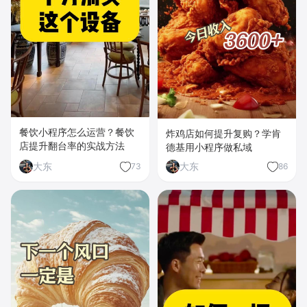
餐饮小程序怎么运营？餐饮
炸鸡店如何提升复购？学肯
店提升翻台率的实战方法
德基用小程序做私域
大东
大东
73
86