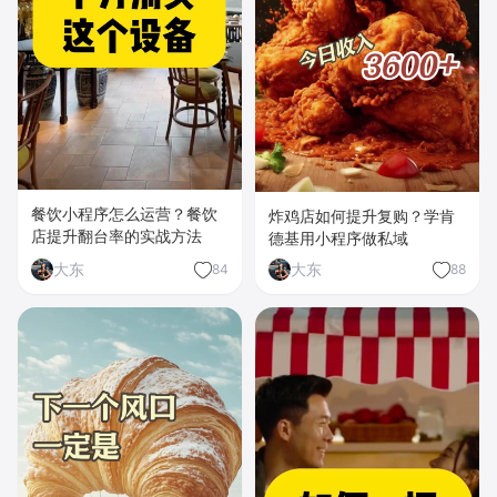
餐饮小程序怎么运营？餐饮
炸鸡店如何提升复购？学肯
店提升翻台率的实战方法
德基用小程序做私域
大东
大东
84
88