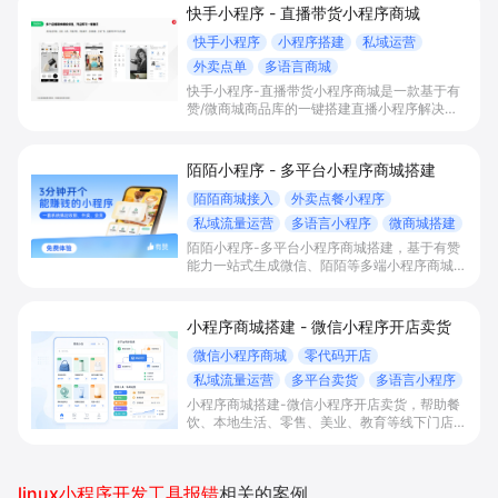
快手小程序 - 直播带货小程序商城
快手小程序
小程序搭建
私域运营
外卖点单
多语言商城
快手小程序-直播带货小程序商城是一款基于有
赞/微商城商品库的一键搭建直播小程序解决方
案，通过打通快手直播间商品挂载、会员储值、
多语言店铺与数据运营，帮助电商与到店商家缩
短下单路径、沉淀私域会员并提升转化与复购。
陌陌小程序 - 多平台小程序商城搭建
陌陌商城接入
外卖点餐小程序
私域流量运营
多语言小程序
微商城搭建
陌陌小程序-多平台小程序商城搭建，基于有赞
能力一站式生成微信、陌陌等多端小程序商城，
满足直播电商、外卖点餐和多语言会员运营等场
景，帮助商家降低抽佣与获客成本，实现销量和
复购增长。
小程序商城搭建 - 微信小程序开店卖货
微信小程序商城
零代码开店
私域流量运营
多平台卖货
多语言小程序
小程序商城搭建-微信小程序开店卖货，帮助餐
饮、本地生活、零售、美业、教育等线下门店及
品牌商家零代码快速上线微信小程序、多平台同
步卖货，并通过多语言、多营销工具与私域运营
沉淀自有流量、提升成交与复购。
linux小程序开发工具报错
相关的案例