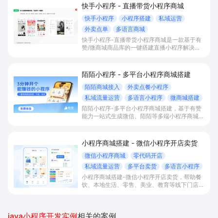
快手小程序 - 直播带货小程序商城
快手小程序
小程序搭建
私域运营
外卖点单
多语言商城
快手小程序-直播带货小程序商城是一款基于有
赞/微商城商品库的一键搭建直播小程序解决方
案，通过打通快手直播间商品挂载、会员储值、
多语言店铺与数据运营，帮助电商与到店商家缩
短下单路径、沉淀私域会员并提升转化与复购。
陌陌小程序 - 多平台小程序商城搭建
陌陌商城接入
外卖点餐小程序
私域流量运营
多语言小程序
微商城搭建
陌陌小程序-多平台小程序商城搭建，基于有赞
能力一站式生成微信、陌陌等多端小程序商城，
满足直播电商、外卖点餐和多语言会员运营等场
景，帮助商家降低抽佣与获客成本，实现销量和
复购增长。
小程序商城搭建 - 微信小程序开店卖货
微信小程序商城
零代码开店
私域流量运营
多平台卖货
多语言小程序
小程序商城搭建-微信小程序开店卖货，帮助餐
饮、本地生活、零售、美业、教育等线下门店及
品牌商家零代码快速上线微信小程序、多平台同
步卖货，并通过多语言、多营销工具与私域运营
沉淀自有流量、提升成交与复购。
java小程序开发实例
相关的案例