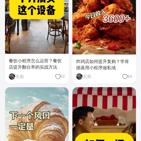
餐饮小程序怎么运营？餐饮
炸鸡店如何提升复购？学肯
店提升翻台率的实战方法
德基用小程序做私域
大东
大东
62
84