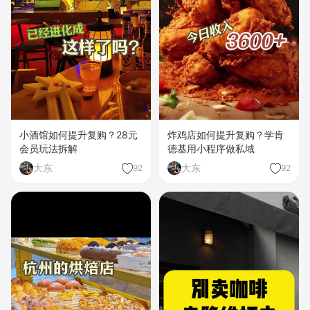
小酒馆如何提升复购？28元
炸鸡店如何提升复购？学肯
会员玩法拆解
德基用小程序做私域
大东
大东
92
92