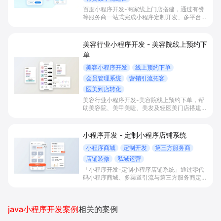
百度小程序开发-商家线上门店搭建，通过有赞
等服务商一站式完成小程序定制开发、多平台联
动与数字化运营，帮助本地生活与零售门店承接
百度搜索/地图等精准流量，实现低成本获客、
提升到店与下单转化。
美容行业小程序开发 - 美容院线上预约下
单
美容小程序开发
线上预约下单
会员管理系统
营销引流拓客
医美到店转化
美容行业小程序开发-美容院线上预约下单，帮
助美容院、美甲美睫、美发及轻医美门店搭建线
上预约下单、会员与次数管理、员工排班与多门
店数据化运营的一体化小程序系统，实现低成本
引流拓客、提升到店转化和复购。
小程序开发 - 定制小程序店铺系统
小程序商城
定制开发
第三方服务商
店铺装修
私域运营
「小程序开发-定制小程序店铺系统」通过零代
码小程序商城、多渠道引流与第三方服务商定制
开发，帮助电商零售、连锁品牌、本地生活门店
快速搭建品牌小程序店铺，打造丰富营销与会员
私域运营场景，提升获客与复购，实现线上生意
java小程序开发案例
相关的案例
增长。