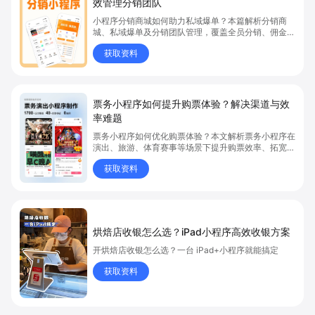
效管理分销团队
小程序分销商城如何助力私域爆单？本篇解析分销商
城、私域爆单及分销团队管理，覆盖全员分销、佣金结
算、企微绑定等场景，帮助品牌和商家高效管理分销团
获取资料
队，实现分销业绩持续增长。立即了解分销商城核心功
能，点击获取私域运营新思路。
票务小程序如何提升购票体验？解决渠道与效
率难题
票务小程序如何优化购票体验？本文解析票务小程序在
演出、旅游、体育赛事等场景下提升购票效率、拓宽销
售渠道、实现会员精准营销的具体方式。关键词包括
获取资料
“票务小程序”、“购票体验”、“购票效率”。
烘焙店收银怎么选？iPad小程序高效收银方案
开烘焙店收银怎么选？一台 iPad+小程序就能搞定
获取资料