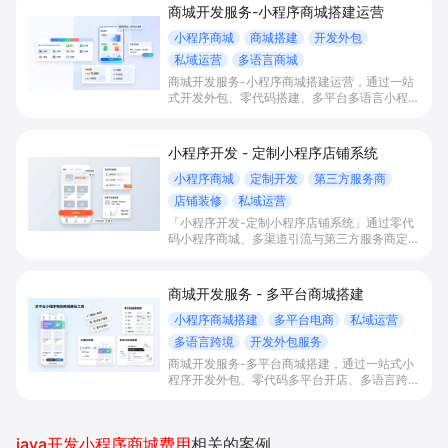
商城开发服务-小程序商城搭建运营
小程序商城
商城搭建
开发外包
私域运营
多语言商城
商城开发服务-小程序商城搭建运营，通过一站
式开发外包、零代码搭建、多平台多语言小程序
和会员私域运营工具，帮助缺乏技术能力的商家
快速上线小程序商城，承接多渠道与境外客流，
实现低成本获客、提升复购与业绩增长。
小程序开发 - 定制小程序店铺系统
小程序商城
定制开发
第三方服务商
店铺装修
私域运营
「小程序开发-定制小程序店铺系统」通过零代
码小程序商城、多渠道引流与第三方服务商定制
开发，帮助电商零售、连锁品牌、本地生活门店
快速搭建品牌小程序店铺，打造丰富营销与会员
私域运营场景，提升获客与复购，实现线上生意
商城开发服务 - 多平台商城搭建
增长。
小程序商城搭建
多平台电商
私域运营
多语言跨境
开发外包服务
商城开发服务-多平台商城搭建，通过一站式小
程序开发外包、零代码多平台开店、多语言跨境
商城与私域会员运营能力，帮助零售、电商、餐
饮、文旅等商家低成本快速上线商城，承接多渠
道流量并提升复购和销售。
java开发小程序商城费用
相关的案例