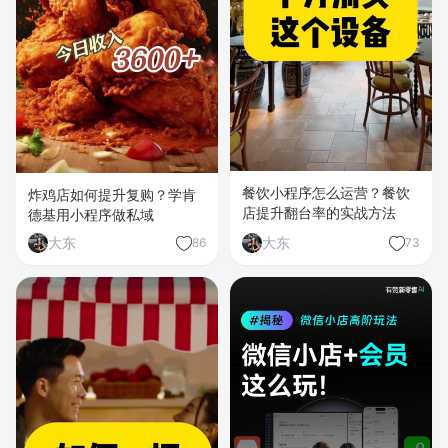
餐饮小程序怎么运营？餐饮
炸鸡店如何提升复购？学肯
店提升翻台率的实战方法
德基用小程序做私域
大东
大东
86
73