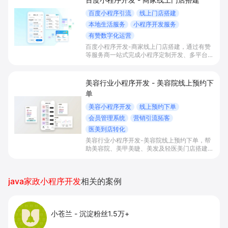
百度小程序引流
线上门店搭建
本地生活服务
小程序开发服务
有赞数字化运营
百度小程序开发-商家线上门店搭建，通过有赞
等服务商一站式完成小程序定制开发、多平台联
动与数字化运营，帮助本地生活与零售门店承接
百度搜索/地图等精准流量，实现低成本获客、
提升到店与下单转化。
美容行业小程序开发 - 美容院线上预约下
单
美容小程序开发
线上预约下单
会员管理系统
营销引流拓客
医美到店转化
美容行业小程序开发-美容院线上预约下单，帮
助美容院、美甲美睫、美发及轻医美门店搭建线
上预约下单、会员与次数管理、员工排班与多门
店数据化运营的一体化小程序系统，实现低成本
引流拓客、提升到店转化和复购。
java家政小程序开发
相关的案例
小苍兰
-
沉淀粉丝1.5万+