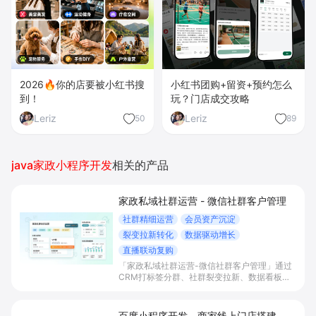
2026🔥你的店要被小红书搜
小红书团购+留资+预约怎么
到！
玩？门店成交攻略
Leriz
Leriz
50
89
java家政小程序开发
相关的产品
家政私域社群运营 - 微信社群客户管理
社群精细运营
会员资产沉淀
裂变拉新转化
数据驱动增长
直播联动复购
「家政私域社群运营-微信社群客户管理」通过
CRM打标签分群、社群裂变拉新、数据看板与
直播联动等能力，帮助家政商家把零散客户导入
微信社群沉淀为会员资产，提升复购率、续费率
和转介绍占比，实现长期业绩增长。
百度小程序开发 - 商家线上门店搭建