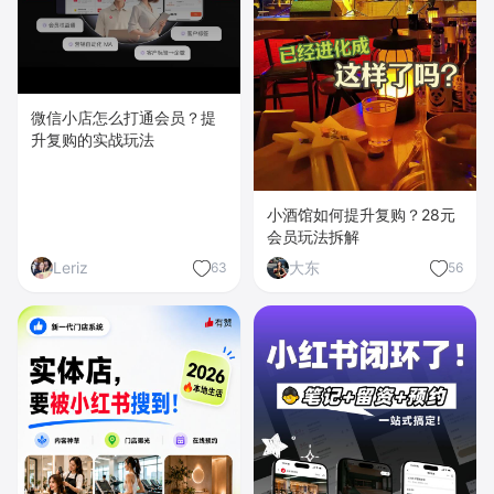
微信小店怎么打通会员？提
升复购的实战玩法
小酒馆如何提升复购？28元
会员玩法拆解
Leriz
大东
63
56