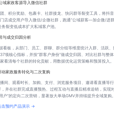
公域家政客源导入微信社群
团、积分奖励、包裹卡、社群接龙、快闪群等裂变工具，将抖音
门店成交用户导入微信/企微社群，跑通“公域获客—加企微/进
任务裂变低成本扩大私域客户池。
营与成交归因分析
数据看板，从部门、员工、群聊、群分组等维度统计入群、活跃、
37项核心指标，并按“群客户身份”做成交归因、对比社群与整
家看清每个社群的转化贡献，用数据优化运营策略和预算投入。
驱动家政服务转化与二次复购
播间、观看时长、加购、支付、浏览服务项目、邀请看直播等行
群，并在社群完成直播预热、过程互动与直播后精准追销，实现对
播用户”的定向二次营销，显著放大单场GMV并持续提升全域复购
点击预约产品演示 →