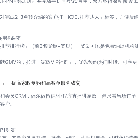
位同小区邻居进群并完成手机号登记/首单，双方各得深度保洁优
对完成2–3单转介绍的客户打「KOC/推荐达人」标签，方便后
励持续裂变
推荐排行榜」（前3名昵称+奖励），奖励可以是免费油烟机检
献GMV的，拉进「家政VIP社群」，优先预约热门时段、可享
动」，提高家政复购和高客单服务成交
和会员CRM，偶尔做微信/小程序直播讲家政，但只看当场订单
客户。
约打标签
发布「本周家务直播课」预告，例如「油烟机自查+何时必须请