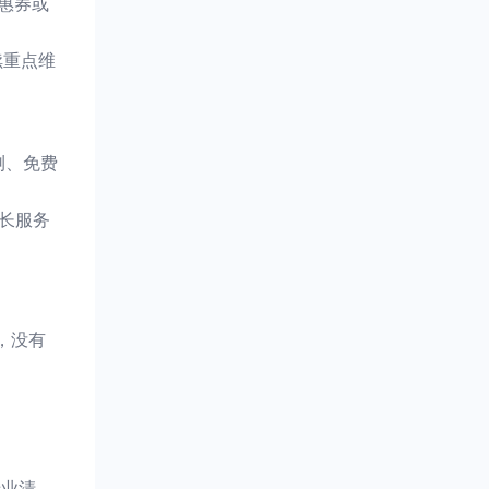
惠券或
续重点维
测、免费
更长服务
，没有
专业清