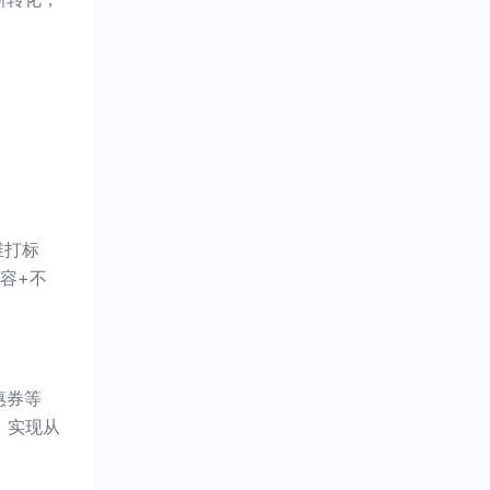
维打标
容+不
惠券等
，实现从