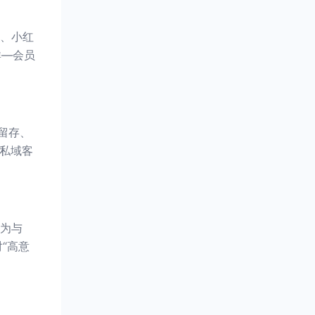
、小红
群—会员
留存、
体私域客
为与
“高意
。