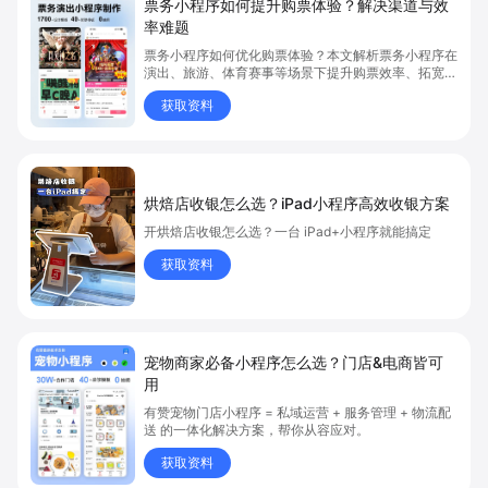
票务小程序如何提升购票体验？解决渠道与效
率难题
票务小程序如何优化购票体验？本文解析票务小程序在
演出、旅游、体育赛事等场景下提升购票效率、拓宽销
售渠道、实现会员精准营销的具体方式。关键词包括
获取资料
“票务小程序”、“购票体验”、“购票效率”。
烘焙店收银怎么选？iPad小程序高效收银方案
开烘焙店收银怎么选？一台 iPad+小程序就能搞定
获取资料
宠物商家必备小程序怎么选？门店&电商皆可
用
有赞宠物门店小程序 = 私域运营 + 服务管理 + 物流配
送 的一体化解决方案，帮你从容应对。
获取资料