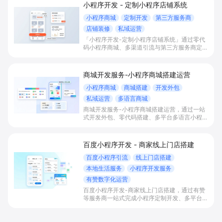
小程序开发 - 定制小程序店铺系统
小程序商城
定制开发
第三方服务商
店铺装修
私域运营
「小程序开发-定制小程序店铺系统」通过零代
码小程序商城、多渠道引流与第三方服务商定制
开发，帮助电商零售、连锁品牌、本地生活门店
快速搭建品牌小程序店铺，打造丰富营销与会员
私域运营场景，提升获客与复购，实现线上生意
商城开发服务-小程序商城搭建运营
增长。
小程序商城
商城搭建
开发外包
私域运营
多语言商城
商城开发服务-小程序商城搭建运营，通过一站
式开发外包、零代码搭建、多平台多语言小程序
和会员私域运营工具，帮助缺乏技术能力的商家
快速上线小程序商城，承接多渠道与境外客流，
实现低成本获客、提升复购与业绩增长。
百度小程序开发 - 商家线上门店搭建
百度小程序引流
线上门店搭建
本地生活服务
小程序开发服务
有赞数字化运营
百度小程序开发-商家线上门店搭建，通过有赞
等服务商一站式完成小程序定制开发、多平台联
动与数字化运营，帮助本地生活与零售门店承接
百度搜索/地图等精准流量，实现低成本获客、
提升到店与下单转化。