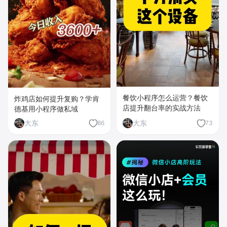
餐饮小程序怎么运营？餐饮
炸鸡店如何提升复购？学肯
店提升翻台率的实战方法
德基用小程序做私域
大东
大东
86
73