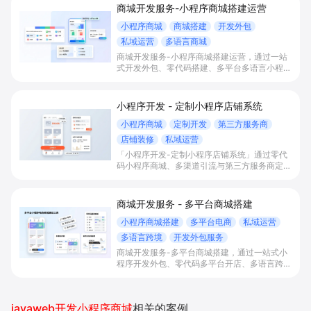
商城开发服务-小程序商城搭建运营
小程序商城
商城搭建
开发外包
私域运营
多语言商城
商城开发服务-小程序商城搭建运营，通过一站
式开发外包、零代码搭建、多平台多语言小程序
和会员私域运营工具，帮助缺乏技术能力的商家
快速上线小程序商城，承接多渠道与境外客流，
实现低成本获客、提升复购与业绩增长。
小程序开发 - 定制小程序店铺系统
小程序商城
定制开发
第三方服务商
店铺装修
私域运营
「小程序开发-定制小程序店铺系统」通过零代
码小程序商城、多渠道引流与第三方服务商定制
开发，帮助电商零售、连锁品牌、本地生活门店
快速搭建品牌小程序店铺，打造丰富营销与会员
私域运营场景，提升获客与复购，实现线上生意
商城开发服务 - 多平台商城搭建
增长。
小程序商城搭建
多平台电商
私域运营
多语言跨境
开发外包服务
商城开发服务-多平台商城搭建，通过一站式小
程序开发外包、零代码多平台开店、多语言跨境
商城与私域会员运营能力，帮助零售、电商、餐
饮、文旅等商家低成本快速上线商城，承接多渠
道流量并提升复购和销售。
javaweb开发小程序商城
相关的案例