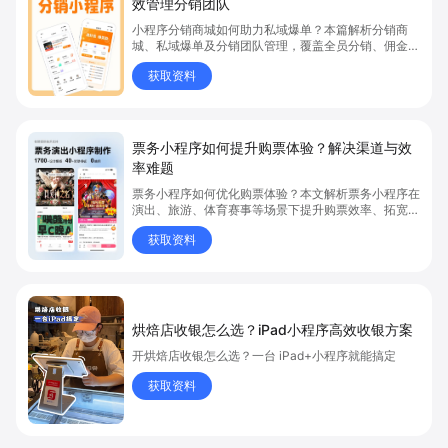
效管理分销团队
小程序分销商城如何助力私域爆单？本篇解析分销商
城、私域爆单及分销团队管理，覆盖全员分销、佣金结
算、企微绑定等场景，帮助品牌和商家高效管理分销团
获取资料
队，实现分销业绩持续增长。立即了解分销商城核心功
能，点击获取私域运营新思路。
票务小程序如何提升购票体验？解决渠道与效
率难题
票务小程序如何优化购票体验？本文解析票务小程序在
演出、旅游、体育赛事等场景下提升购票效率、拓宽销
售渠道、实现会员精准营销的具体方式。关键词包括
获取资料
“票务小程序”、“购票体验”、“购票效率”。
烘焙店收银怎么选？iPad小程序高效收银方案
开烘焙店收银怎么选？一台 iPad+小程序就能搞定
获取资料