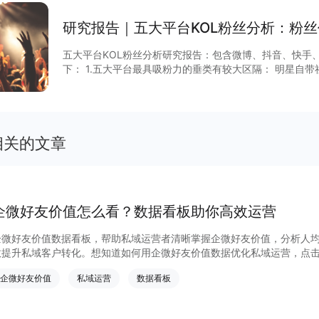
研究报告｜五大平台KOL粉丝分析：粉
五大平台KOL粉丝分析研究报告：包含微博、抖音、快手
下： 1.五大平台最具吸粉力的垂类有较大区隔： 明星自带社交影响力，在微博、小红书均为吸
粉力 NO.1； 抖音、快手的用户对于幽默搞笑、游戏等垂
仍为绝对头部； 2.2020年各平台内容均有 新突破”： 微博媒体生态优势凸显， 社会新闻账号
发展迅猛，实体相关内容激增； 抖音成影视营销新阵地； 
展； 快手头部稳定，但音乐、美女帅哥排名略有下降； 3.微博和小红书粉丝量百万级的账号
赞评比更低，粉丝趋向深度互动；抖音、快手、 B 站均
相关的文章
系，粉丝更习惯通过点赞来表达对内容及 KOL 的喜爱。 4.粉丝价值 需要从互动积极性、粉丝
画像、主动传播意愿、粉丝私域化程度、购买意愿及购买
商业价
企微好友价值怎么看？数据看板助你高效运营
企微好友价值数据看板，帮助私域运营者清晰掌握企微好友价值，分析人
效提升私域客户转化。想知道如何用企微好友价值数据优化私域运营，点
运营成效。
企微好友价值
私域运营
数据看板