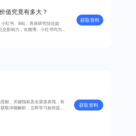
丝价值究竟有多大？
获取资料
、小红书、B站。具体研究结论如
类情有独钟； B 站的游戏、生活垂类
B 站音乐活动成功出圈推动内容发
呈现出赞评比与粉丝量级的正相关关
力等多个角度评估，他与内容价值、
均贡献、关键指标及全渠道表现，有
获取资料
击获取详细解析，立即学习如何提升