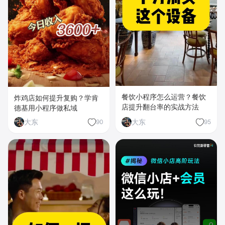
餐饮小程序怎么运营？餐饮
炸鸡店如何提升复购？学肯
店提升翻台率的实战方法
德基用小程序做私域
大东
大东
90
95