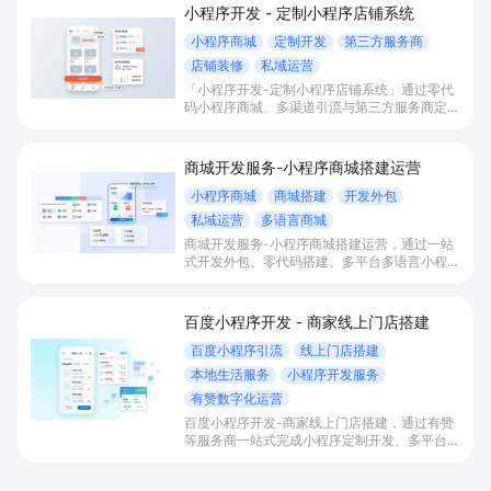
小程序开发 - 定制小程序店铺系统
小程序商城
定制开发
第三方服务商
店铺装修
私域运营
「小程序开发-定制小程序店铺系统」通过零代
码小程序商城、多渠道引流与第三方服务商定制
开发，帮助电商零售、连锁品牌、本地生活门店
快速搭建品牌小程序店铺，打造丰富营销与会员
私域运营场景，提升获客与复购，实现线上生意
商城开发服务-小程序商城搭建运营
增长。
小程序商城
商城搭建
开发外包
私域运营
多语言商城
商城开发服务-小程序商城搭建运营，通过一站
式开发外包、零代码搭建、多平台多语言小程序
和会员私域运营工具，帮助缺乏技术能力的商家
快速上线小程序商城，承接多渠道与境外客流，
实现低成本获客、提升复购与业绩增长。
百度小程序开发 - 商家线上门店搭建
百度小程序引流
线上门店搭建
本地生活服务
小程序开发服务
有赞数字化运营
百度小程序开发-商家线上门店搭建，通过有赞
等服务商一站式完成小程序定制开发、多平台联
动与数字化运营，帮助本地生活与零售门店承接
百度搜索/地图等精准流量，实现低成本获客、