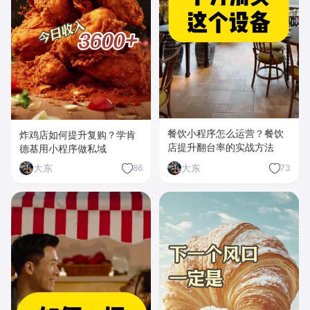
餐饮小程序怎么运营？餐饮
炸鸡店如何提升复购？学肯
店提升翻台率的实战方法
德基用小程序做私域
大东
大东
86
73