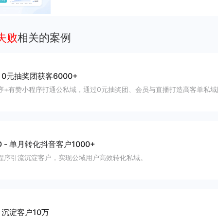
运营沉淀自有流量、提升成交与复购。
失败
相关的案例
-
0元抽奖团获客6000+
序+有赞小程序打通公私域，通过0元抽奖团、会员与直播打造高客单私域
O
-
单月转化抖音客户1000+
程序引流沉淀客户，实现公域用户高效转化私域。
-
沉淀客户10万