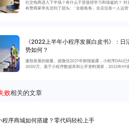
社交电商进入下半场？有什么干货值得学习和借鉴的？ 对卖家而言，社交电商的爆发让一大批
有赞商家率先尝到了甜头: 「全能爸爸」全店仅靠一人运营
丰水果」通过“线上多人拼团+到店自提”＂的玩法，峰值一
实体门店，双11蛋糕卡24小时售卖50000张; 「黎贝卡」
件，7分钟交易额突破100万，2小时内首批2000余件商品全部售馨。 对运
内对于专业社交电商运营人才的需求越来越紧迫，但很多
中，还有不少创业者在摸着石头过河，缺乏完的知识体系和运营指导。 对有
《2022上半年小程序发展白皮书》：日
家服务领域深耕多年，服务了百万级商家，帮助商家服务
功和失败的经验，我们希望通过《社交电商实战宝典》帮
势如何？
蓬勃发展的能量。据微信2021年财报披露，小程序DAU
3000万。基于小程序数据库和公开资料测算，2022年H
台小程序数量超过750万，日活超过7.8亿。 那么，小程序下半年会有怎样的变化？跟随平台
生态建设脚步，小程序互联网将呈现多重定位与复杂的图
平台官方小程序在内形成圈层结构，赋予企业商家流量多
力。 在小程序领域方向上，线下零售将继续保持高速增长，教育、生活服务、工具、大健康赛
失败
相关的文章
道活力强劲，期待更多力量
小程序商城如何搭建？零代码轻松上手