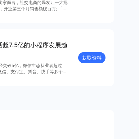
，开业第三个月销售额破百万; 「鲜
天卖出近三万单;「幸福西饼」不靠
小程序上线后，2分钟内售出1000
营从业者而言，业
从业者还陷在传统电商的经营套路
赞而言，有赞在商
活超7.5亿的小程序发展趋
了近4亿消费者，总结出无数卖家成
助更多商家和运营人员成功。
获取资料
已经突破5亿，微信生态从业者超过
1微信、支付宝、抖音、快手等多个平
层结构，包括品牌自营、购物平台、
元、营销多元和服务多元的生态能
参与行业创新。 更多细节和内容可查看完整报告获取更多信息～