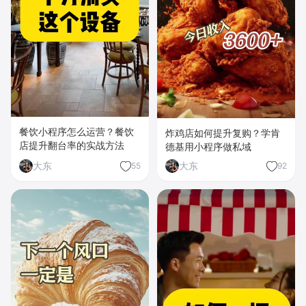
餐饮小程序怎么运营？餐饮
炸鸡店如何提升复购？学肯
店提升翻台率的实战方法
德基用小程序做私域
大东
大东
55
92