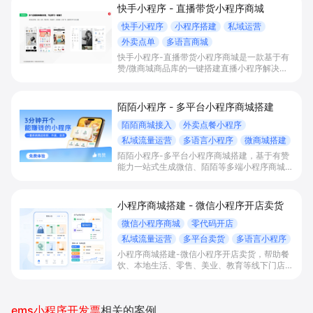
快手小程序 - 直播带货小程序商城
快手小程序
小程序搭建
私域运营
外卖点单
多语言商城
快手小程序-直播带货小程序商城是一款基于有
赞/微商城商品库的一键搭建直播小程序解决方
案，通过打通快手直播间商品挂载、会员储值、
多语言店铺与数据运营，帮助电商与到店商家缩
短下单路径、沉淀私域会员并提升转化与复购。
陌陌小程序 - 多平台小程序商城搭建
陌陌商城接入
外卖点餐小程序
私域流量运营
多语言小程序
微商城搭建
陌陌小程序-多平台小程序商城搭建，基于有赞
能力一站式生成微信、陌陌等多端小程序商城，
满足直播电商、外卖点餐和多语言会员运营等场
景，帮助商家降低抽佣与获客成本，实现销量和
复购增长。
小程序商城搭建 - 微信小程序开店卖货
微信小程序商城
零代码开店
私域流量运营
多平台卖货
多语言小程序
小程序商城搭建-微信小程序开店卖货，帮助餐
饮、本地生活、零售、美业、教育等线下门店及
品牌商家零代码快速上线微信小程序、多平台同
步卖货，并通过多语言、多营销工具与私域运营
沉淀自有流量、提升成交与复购。
ems小程序开发票
相关的案例