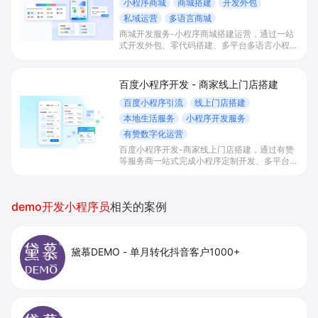
小程序商城
商城搭建
开发外包
私域运营
多语言商城
商城开发服务-小程序商城搭建运营，通过一站
式开发外包、零代码搭建、多平台多语言小程序
和会员私域运营工具，帮助缺乏技术能力的商家
快速上线小程序商城，承接多渠道与境外客流，
实现低成本获客、提升复购与业绩增长。
百度小程序开发 - 商家线上门店搭建
百度小程序引流
线上门店搭建
本地生活服务
小程序开发服务
有赞数字化运营
百度小程序开发-商家线上门店搭建，通过有赞
等服务商一站式完成小程序定制开发、多平台联
动与数字化运营，帮助本地生活与零售门店承接
百度搜索/地图等精准流量，实现低成本获客、
提升到店与下单转化。
demo开发小程序员
相关的案例
黛慕DEMO
-
单月转化抖音客户1000+