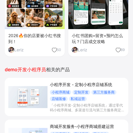
2026🔥你的店要被小红书搜
小红书团购+留资+预约怎么
到！
玩？门店成交攻略
Leriz
Leriz
50
89
demo开发小程序员
相关的产品
小程序开发 - 定制小程序店铺系统
小程序商城
定制开发
第三方服务商
店铺装修
私域运营
「小程序开发-定制小程序店铺系统」通过零代
码小程序商城、多渠道引流与第三方服务商定制
开发，帮助电商零售、连锁品牌、本地生活门店
快速搭建品牌小程序店铺，打造丰富营销与会员
私域运营场景，提升获客与复购，实现线上生意
商城开发服务-小程序商城搭建运营
增长。