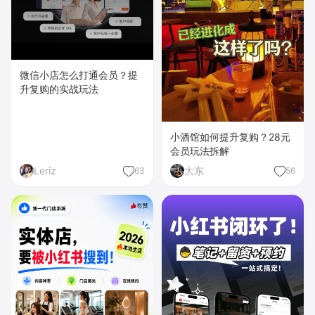
微信小店怎么打通会员？提
升复购的实战玩法
小酒馆如何提升复购？28元
会员玩法拆解
Leriz
大东
63
56