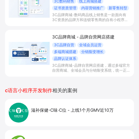
与海外客群订单，并做好会员沉淀与复购运营。
3C数码销售
线上商城搭建
证书资质管理
内容营销推广
新零售转型
3C品牌商城-数码商品线上销售是一款面向有
3C资质的品牌方和连锁零售商的自有小程序商
城解决方案，通过3C认证合规上架、内容种
草、新零售导购与全渠道数据打通，帮助商家快
速搭建数码商城、提升年轻客群转化并完成线上
3C品牌商城 - 品牌自营网店搭建
线下一体化经营。
3C品牌自营
全域会员运营
多端商城搭建
分销裂变增长
品牌认证体系
3C品牌商城-品牌自营网店搭建，通过多端官方
自营商城、全域会员与分销裂变系统，统一正品
入口和价格体系，帮助3C品牌沉淀会员资产，
强化品牌信任，提升获客效率与复购客单。
c语言小程序开发制作
相关的案例
滋补保健-C味·C位
-
上线1个月GMV近10万