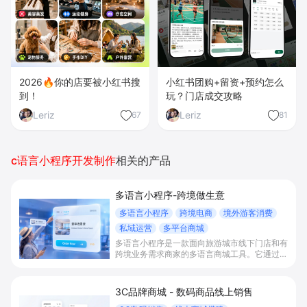
2026🔥你的店要被小红书搜
小红书团购+留资+预约怎么
到！
玩？门店成交攻略
Leriz
Leriz
67
81
c语言小程序开发制作
相关的产品
多语言小程序-跨境做生意
多语言小程序
跨境电商
境外游客消费
私域运营
多平台商城
多语言小程序是一款面向旅游城市线下门店和有
跨境业务需求商家的多语言商城工具。它通过多
语言自动切换点单/购票/预订流程、商品与页面
内容智能翻译及人工润色、多语言会员与营销权
益展示，以及多平台小程序商城搭建，帮助商家
3C品牌商城 - 数码商品线上销售
在接待境外游客和跨境电商场景下统一承接国内