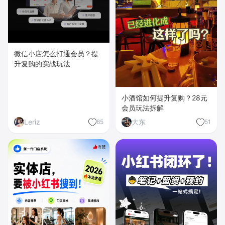
微信小店怎么打通会员？提
升复购的实战玩法
小酒馆如何提升复购？28元
会员玩法拆解
Leriz
大东
85
51