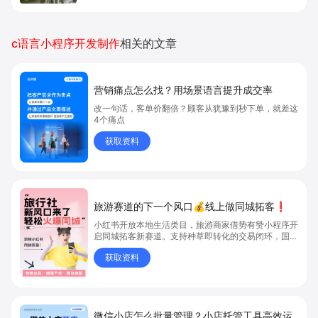
c语言小程序开发制作
相关的文章
营销痛点怎么找？用场景语言提升成交率
改一句话，客单价翻倍？顾客从犹豫到秒下单，就差这
4个痛点
获取资料
旅游赛道的下一个风口💰线上做同城拓客❗
小红书开放本地生活类目，旅游商家借势有赞小程序开
启同城拓客新赛道。支持种草即转化的交易闭环，国内
外业务多语言多币种运营，覆盖团购、到店到家全场景
获取资料
服务。通过有赞系统打通小红书、抖音等多平台，统一
管理订单与数据。结合笔记团购引流、优惠促销、会员
体系等玩法，实现精准获客；依托私域社群运营提升用
户粘性与复购率，助力旅游商家抢占流量红利。
微信小店怎么批量管理？小店托管工具高效运