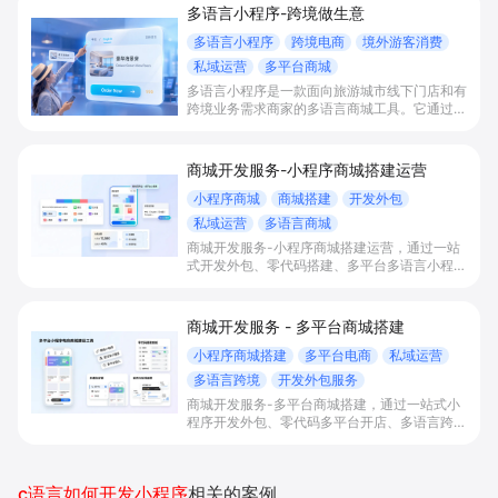
多语言小程序-跨境做生意
多语言小程序
跨境电商
境外游客消费
私域运营
多平台商城
多语言小程序是一款面向旅游城市线下门店和有
跨境业务需求商家的多语言商城工具。它通过多
语言自动切换点单/购票/预订流程、商品与页面
内容智能翻译及人工润色、多语言会员与营销权
益展示，以及多平台小程序商城搭建，帮助商家
商城开发服务-小程序商城搭建运营
在接待境外游客和跨境电商场景下统一承接国内
与海外客群订单，并做好会员沉淀与复购运营。
小程序商城
商城搭建
开发外包
私域运营
多语言商城
商城开发服务-小程序商城搭建运营，通过一站
式开发外包、零代码搭建、多平台多语言小程序
和会员私域运营工具，帮助缺乏技术能力的商家
快速上线小程序商城，承接多渠道与境外客流，
实现低成本获客、提升复购与业绩增长。
商城开发服务 - 多平台商城搭建
小程序商城搭建
多平台电商
私域运营
多语言跨境
开发外包服务
商城开发服务-多平台商城搭建，通过一站式小
程序开发外包、零代码多平台开店、多语言跨境
商城与私域会员运营能力，帮助零售、电商、餐
饮、文旅等商家低成本快速上线商城，承接多渠
道流量并提升复购和销售。
c语言如何开发小程序
相关的案例