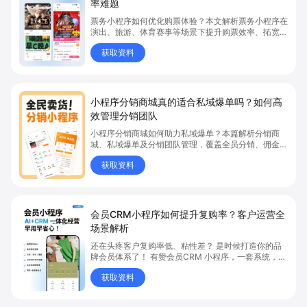
率难题
票务小程序如何优化购票体验？本文解析票务小程序在
演出、旅游、体育赛事等场景下提升购票效率、拓宽销
售渠道、实现会员精准营销的具体方式。关键词包括
获取资料
“票务小程序”、“购票体验”、“购票效率”。
小程序分销商城真的适合私域爆单吗？如何高
效管理分销团队
小程序分销商城如何助力私域爆单？本篇解析分销商
城、私域爆单及分销团队管理，覆盖全员分销、佣金结
算、企微绑定等场景，帮助品牌和商家高效管理分销团
获取资料
队，实现分销业绩持续增长。立即了解分销商城核心功
能，点击获取私域运营新思路。
会员CRM小程序如何提升复购率？客户运营全
场景解析
还在头疼客户复购率低、粘性差？ 是时候打造你的品
牌会员体系了！ 有赞会员CRM 小程序，一套系统，6
大能力，客户运营全覆盖
获取资料