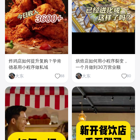
炸鸡店如何提升复购？学肯
烘焙店如何用小程序裂变，
德基用小程序做私域
一个月做到30万营业额
大东
大东
88
80