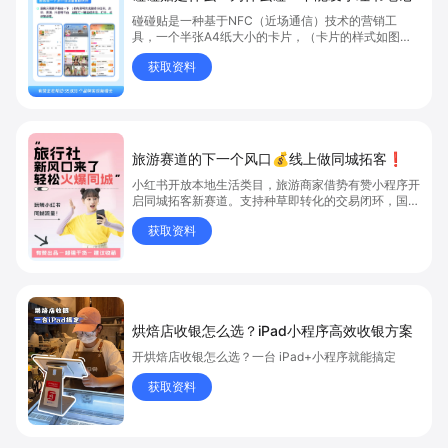
碰碰贴是一种基于NFC（近场通信）技术的营销工
具，一个半张A4纸大小的卡片，（卡片的样式如图
4），它可以用来帮助商家提升门店的曝光度、吸引顾
获取资料
客并实现高效转化。
旅游赛道的下一个风口💰线上做同城拓客❗
小红书开放本地生活类目，旅游商家借势有赞小程序开
启同城拓客新赛道。支持种草即转化的交易闭环，国内
外业务多语言多币种运营，覆盖团购、到店到家全场景
获取资料
服务。通过有赞系统打通小红书、抖音等多平台，统一
管理订单与数据。结合笔记团购引流、优惠促销、会员
体系等玩法，实现精准获客；依托私域社群运营提升用
户粘性与复购率，助力旅游商家抢占流量红利。
烘焙店收银怎么选？iPad小程序高效收银方案
开烘焙店收银怎么选？一台 iPad+小程序就能搞定
获取资料