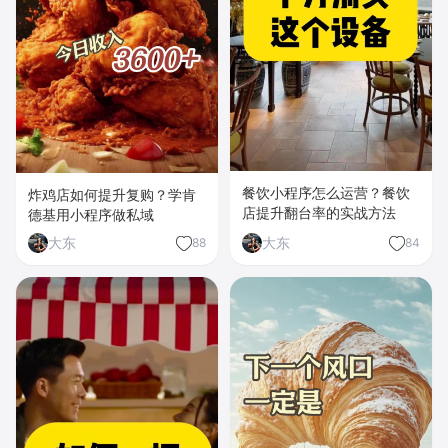
餐饮小程序怎么运营？餐饮
炸鸡店如何提升复购？学肯
店提升翻台率的实战方法
德基用小程序做私域
大东
大东
88
84