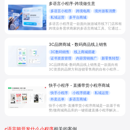
多语言小程序-跨境做生意
多语言小程序
跨境电商
境外游客消费
私域运营
多平台商城
多语言小程序是一款面向旅游城市线下门店和有
跨境业务需求商家的多语言商城工具。它通过多
语言自动切换点单/购票/预订流程、商品与页面
内容智能翻译及人工润色、多语言会员与营销权
益展示，以及多平台小程序商城搭建，帮助商家
3C品牌商城 - 数码商品线上销售
在接待境外游客和跨境电商场景下统一承接国内
与海外客群订单，并做好会员沉淀与复购运营。
3C数码销售
线上商城搭建
证书资质管理
内容营销推广
新零售转型
3C品牌商城-数码商品线上销售是一款面向有
3C资质的品牌方和连锁零售商的自有小程序商
城解决方案，通过3C认证合规上架、内容种
草、新零售导购与全渠道数据打通，帮助商家快
速搭建数码商城、提升年轻客群转化并完成线上
快手小程序 - 直播带货小程序商城
线下一体化经营。
快手小程序
小程序搭建
私域运营
外卖点单
多语言商城
快手小程序-直播带货小程序商城是一款基于有
赞/微商城商品库的一键搭建直播小程序解决方
案，通过打通快手直播间商品挂载、会员储值、
多语言店铺与数据运营，帮助电商与到店商家缩
短下单路径、沉淀私域会员并提升转化与复购。
c语言能开发什么小程序
相关的案例