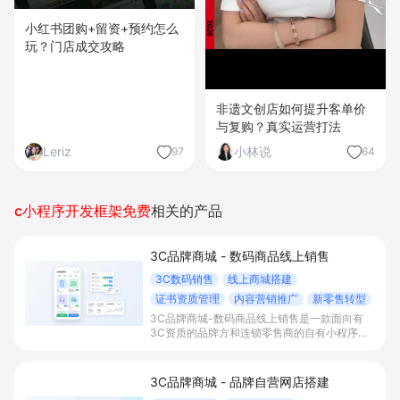
小红书团购+留资+预约怎么
玩？门店成交攻略
非遗文创店如何提升客单价
与复购？真实运营打法
Leriz
小林说
97
64
c小程序开发框架免费
相关的产品
3C品牌商城 - 数码商品线上销售
3C数码销售
线上商城搭建
证书资质管理
内容营销推广
新零售转型
3C品牌商城-数码商品线上销售是一款面向有
3C资质的品牌方和连锁零售商的自有小程序商
城解决方案，通过3C认证合规上架、内容种
草、新零售导购与全渠道数据打通，帮助商家快
速搭建数码商城、提升年轻客群转化并完成线上
3C品牌商城 - 品牌自营网店搭建
线下一体化经营。