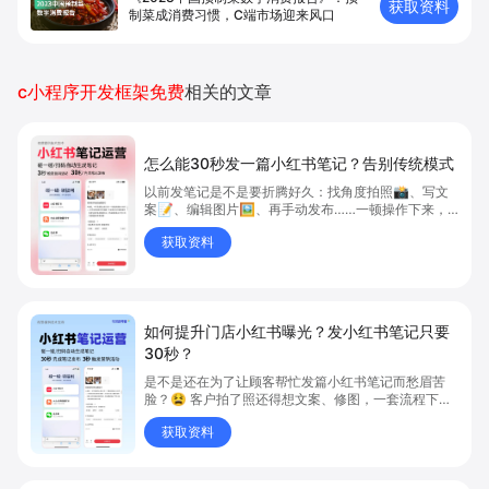
获取资料
制菜成消费习惯，C端市场迎来风口
c小程序开发框架免费
相关的文章
怎么能30秒发一篇小红书笔记？告别传统模式
以前发笔记是不是要折腾好久：找角度拍照📸、写文
案📝、编辑图片🖼️、再手动发布……一顿操作下来，
至少半小时起步吧？😅但现在，只需要扫码或者碰一
获取资料
碰 ，系统就能帮你自动生成笔记框架！👇 为什么能
30秒即可发一篇笔记？
如何提升门店小红书曝光？发小红书笔记只要
30秒？
是不是还在为了让顾客帮忙发篇小红书笔记而愁眉苦
脸？😫 客户拍了照还得想文案、修图，一套流程下
来，真的很麻烦，你也觉得心好累…💔 感觉错过了一
获取资料
个亿的免费宣传？今天！就给你们安利一个颠覆认知的
黑科技——“碰一碰”30秒极速发笔记功能！