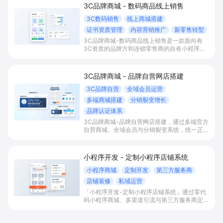
3C品牌商城 - 数码商品线上销售
3C数码销售
线上商城搭建
证书资质管理
内容营销推广
新零售转型
3C品牌商城-数码商品线上销售是一款面向有
3C资质的品牌方和连锁零售商的自有小程序商
城解决方案，通过3C认证合规上架、内容种
草、新零售导购与全渠道数据打通，帮助商家快
速搭建数码商城、提升年轻客群转化并完成线上
3C品牌商城 - 品牌自营网店搭建
线下一体化经营。
3C品牌自营
全域会员运营
多端商城搭建
分销裂变增长
品牌认证体系
3C品牌商城-品牌自营网店搭建，通过多端官方
自营商城、全域会员与分销裂变系统，统一正品
入口和价格体系，帮助3C品牌沉淀会员资产，
强化品牌信任，提升获客效率与复购客单。
小程序开发 - 定制小程序店铺系统
小程序商城
定制开发
第三方服务商
店铺装修
私域运营
「小程序开发-定制小程序店铺系统」通过零代
码小程序商城、多渠道引流与第三方服务商定制
开发，帮助电商零售、连锁品牌、本地生活门店
快速搭建品牌小程序店铺，打造丰富营销与会员