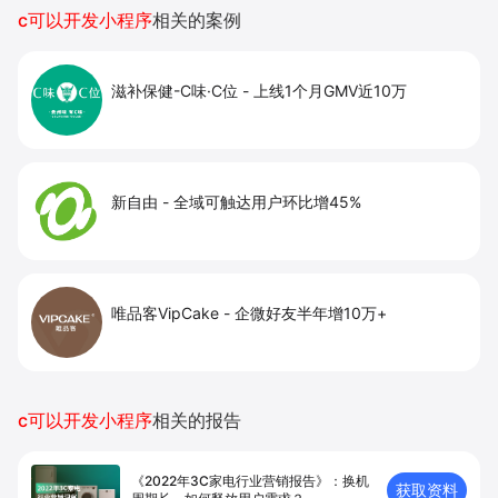
私域运营场景，提升获客与复购，实现线上生意
c可以开发小程序
相关的案例
增长。
滋补保健-C味·C位
-
上线1个月GMV近10万
新自由
-
全域可触达用户环比增45%
唯品客VipCake
-
企微好友半年增10万+
c可以开发小程序
相关的报告
《2022年3C家电行业营销报告》：换机
获取资料