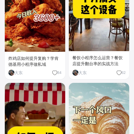
餐饮小程序怎么运营？餐饮
炸鸡店如何提升复购？学肯
店提升翻台率的实战方法
德基用小程序做私域
大东
大东
84
62