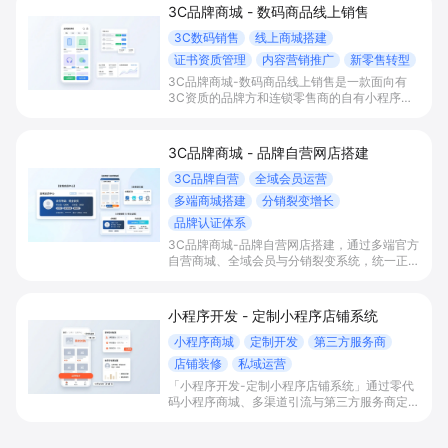
3C品牌商城 - 数码商品线上销售
3C数码销售
线上商城搭建
证书资质管理
内容营销推广
新零售转型
3C品牌商城-数码商品线上销售是一款面向有
3C资质的品牌方和连锁零售商的自有小程序商
城解决方案，通过3C认证合规上架、内容种
草、新零售导购与全渠道数据打通，帮助商家快
速搭建数码商城、提升年轻客群转化并完成线上
3C品牌商城 - 品牌自营网店搭建
线下一体化经营。
3C品牌自营
全域会员运营
多端商城搭建
分销裂变增长
品牌认证体系
3C品牌商城-品牌自营网店搭建，通过多端官方
自营商城、全域会员与分销裂变系统，统一正品
入口和价格体系，帮助3C品牌沉淀会员资产，
强化品牌信任，提升获客效率与复购客单。
小程序开发 - 定制小程序店铺系统
小程序商城
定制开发
第三方服务商
店铺装修
私域运营
「小程序开发-定制小程序店铺系统」通过零代
码小程序商城、多渠道引流与第三方服务商定制
开发，帮助电商零售、连锁品牌、本地生活门店
快速搭建品牌小程序店铺，打造丰富营销与会员