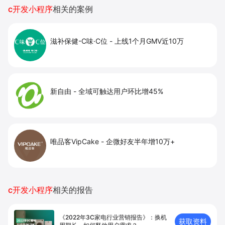
私域运营场景，提升获客与复购，实现线上生意
c开发小程序
相关的案例
增长。
滋补保健-C味·C位
-
上线1个月GMV近10万
新自由
-
全域可触达用户环比增45%
唯品客VipCake
-
企微好友半年增10万+
c开发小程序
相关的报告
《2022年3C家电行业营销报告》：换机
获取资料