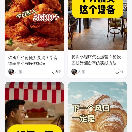
餐饮小程序怎么运营？餐饮
炸鸡店如何提升复购？学肯
店提升翻台率的实战方法
德基用小程序做私域
大东
大东
86
73