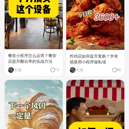
餐饮小程序怎么运营？餐饮
炸鸡店如何提升复购？学肯
店提升翻台率的实战方法
德基用小程序做私域
大东
大东
73
86