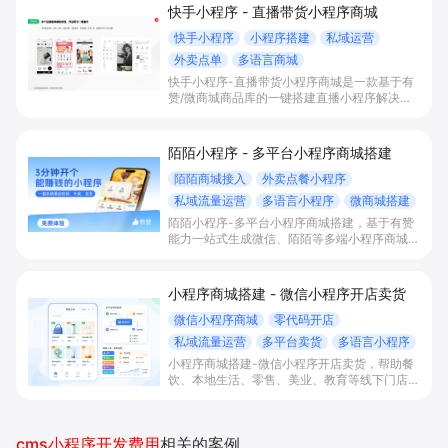
快手小程序 - 直播带货小程序商城
快手小程序
小程序搭建
私域运营
外卖点单
多语言商城
快手小程序-直播带货小程序商城是一款基于有
赞/微商城商品库的一键搭建直播小程序解决方
案，通过打通快手直播间商品挂载、会员储值、
多语言店铺与数据运营，帮助电商与到店商家缩
短下单路径、沉淀私域会员并提升转化与复购。
陌陌小程序 - 多平台小程序商城搭建
陌陌商城接入
外卖点餐小程序
私域流量运营
多语言小程序
微商城搭建
陌陌小程序-多平台小程序商城搭建，基于有赞
能力一站式生成微信、陌陌等多端小程序商城，
满足直播电商、外卖点餐和多语言会员运营等场
景，帮助商家降低抽佣与获客成本，实现销量和
复购增长。
小程序商城搭建 - 微信小程序开店卖货
微信小程序商城
零代码开店
私域流量运营
多平台卖货
多语言小程序
小程序商城搭建-微信小程序开店卖货，帮助餐
饮、本地生活、零售、美业、教育等线下门店及
品牌商家零代码快速上线微信小程序、多平台同
步卖货，并通过多语言、多营销工具与私域运营
沉淀自有流量、提升成交与复购。
cms小程序开发费用
相关的案例