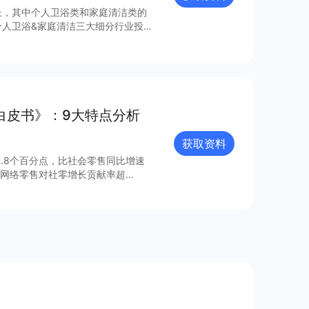
增长，其中个人卫浴类和家庭清洁类的
个人卫浴&家庭清洁三大细分行业投
如何？有什么可以借鉴的？ 查看完
白皮书》：9大特点分析
获取资料
高5.8个百分点，比社会零售同比增速
实物网络零售对社零增长贡献率超
整报告获取更多信息～