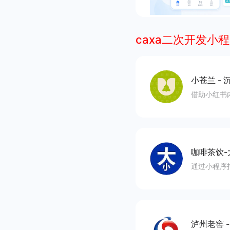
caxa二次开发小
小苍兰
-
沉
借助小红书
咖啡茶饮-
通过小程序
泸州老窖