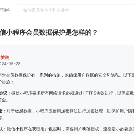
新问答
热门问答
信小程序会员数据保护是怎样的？
门店怎么运营吸引更多客户到店消费
如何提升客单价和连带率
实体店引流客户到店工具
有赞说
024-05-28
小红书怎么引流客户到微信社群
怎么给顾客办会员卡？需要什么设备
序
对会员数据保护有一系列的措施，以确保用户数据的安全和隐私。以下
护措施：
S协议
：微信小程序要求所有网络请求必须通过HTTPS协议进行，以保证
安全。
密
：对于敏感数据，小程序应使用加密算法进行加密处理，以保护用户隐
露。
认
：微信小程序在获取用户数据时，需要用户明确授权，遵循最小必要原