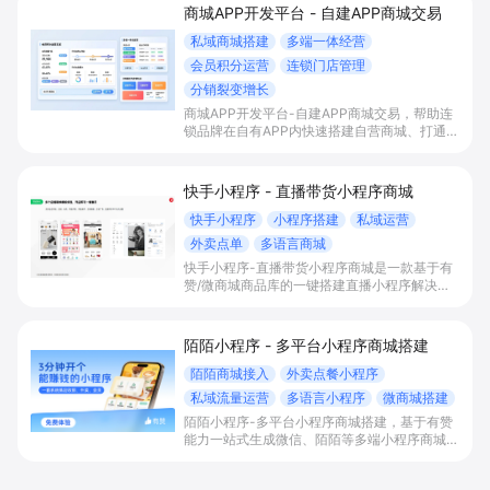
商城APP开发平台 - 自建APP商城交易
私域商城搭建
多端一体经营
会员积分运营
连锁门店管理
分销裂变增长
商城APP开发平台-自建APP商城交易，帮助连
锁品牌在自有APP内快速搭建自营商城、打通多
端流量与会员积分体系，并统一管理门店与库
存，以分销裂变等玩法放大私域销售与复购。
快手小程序 - 直播带货小程序商城
快手小程序
小程序搭建
私域运营
外卖点单
多语言商城
快手小程序-直播带货小程序商城是一款基于有
赞/微商城商品库的一键搭建直播小程序解决方
案，通过打通快手直播间商品挂载、会员储值、
多语言店铺与数据运营，帮助电商与到店商家缩
短下单路径、沉淀私域会员并提升转化与复购。
陌陌小程序 - 多平台小程序商城搭建
陌陌商城接入
外卖点餐小程序
私域流量运营
多语言小程序
微商城搭建
陌陌小程序-多平台小程序商城搭建，基于有赞
能力一站式生成微信、陌陌等多端小程序商城，
满足直播电商、外卖点餐和多语言会员运营等场
景，帮助商家降低抽佣与获客成本，实现销量和