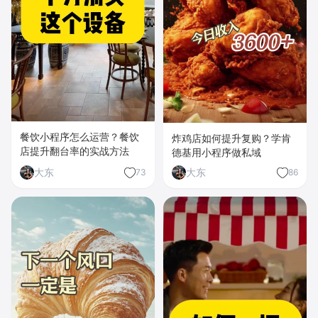
餐饮小程序怎么运营？餐饮
炸鸡店如何提升复购？学肯
店提升翻台率的实战方法
德基用小程序做私域
大东
大东
73
86