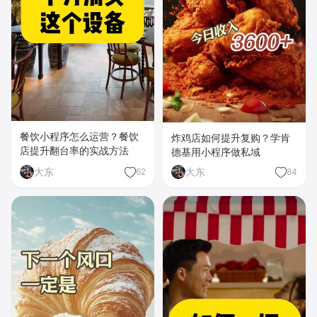
餐饮小程序怎么运营？餐饮
炸鸡店如何提升复购？学肯
店提升翻台率的实战方法
德基用小程序做私域
大东
大东
62
84