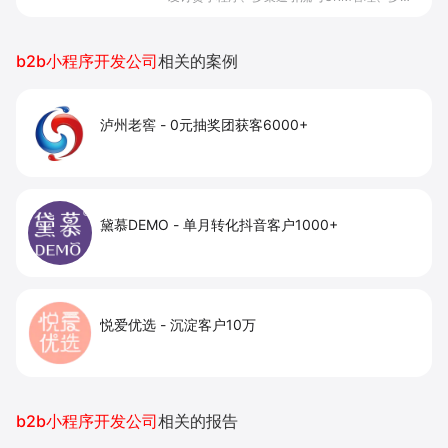
言跨境店铺等能力，帮助批发档口、供应商和工
厂实现订货收款一体化数字化运营，降低错单漏
单，提升配货、库存周转与B2B客户复购率。
b2b小程序开发公司
相关的案例
泸州老窖
-
0元抽奖团获客6000+
黛慕DEMO
-
单月转化抖音客户1000+
悦爱优选
-
沉淀客户10万
b2b小程序开发公司
相关的报告