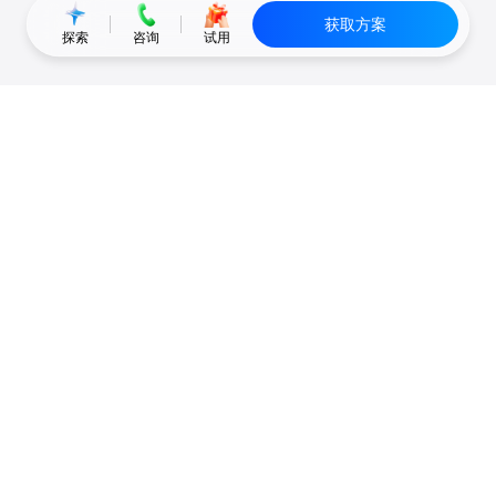
获取方案
探索
咨询
试用
公域获客
私域复购
有赞碰碰贴
微信私域运营系统
爱逛爱打卡
智能客户运营系统
优质内容加热
营销自动化系统
有赞广告投放
智能导购系统
小红书解决方案
品牌旗舰解决方案
微信小店解决方案
小程序解决方案
全网外卖解决方案
会员分销解决方案
分销平台和群团购
私域直播解决方案