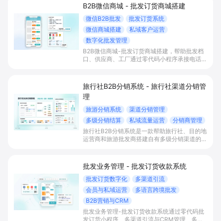
B2B微信商城 - 批发订货商城搭建
微信B2B批发
批发订货系统
微信商城搭建
私域客户运营
数字化批发管理
B2B微信商城-批发订货商城搭建，帮助批发档
口、供应商、工厂通过零代码小程序承接电话/
纸质订货并统一收单管理，实现批发订货、收
款、会员运营与多渠道引流一体化，降低错单漏
单、提升复购率与客单价。
旅行社B2B分销系统 - 旅行社渠道分销管
理
旅游分销系统
渠道分销管理
多级分销结算
私域流量运营
分销商管理
旅行社B2B分销系统是一款帮助旅行社、目的地
运营商和旅游批发商搭建自有多级分销渠道的数
字化工具，通过多级分销结算、分销商全生命周
期管理与私域运营，实现渠道快速拓展、结算提
效与持续出团和复购增长。
批发业务管理 - 批发订货收款系统
批发订货数字化
多渠道引流
会员与私域运营
多语言跨境批发
B2B营销与CRM
批发业务管理-批发订货收款系统通过零代码批
发订货小程序、多渠道引流与CRM管理、多语