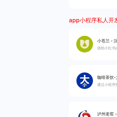
app小程序私人开
小苍兰
-
沉
借助小红书
咖啡茶饮-
通过小程序
泸州老窖