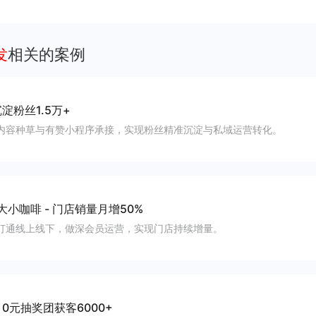
流入私域、提升复购率与会员生命周期价值
发
相关的案例
淀粉丝1.5万+
内容种草与有赞小程序承接，实现粉丝精准沉淀与私域运营转化。
大小咖啡
-
门店销量月增50%
打通线上线下，做深会员运营，实现门店持续增量。
-
0元抽奖团获客6000+