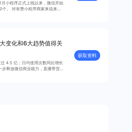
年1月小程序正式上线以来，微信开始
0个。 对有赞小程序商家来说来
，梳理出24个最具流量价值的小程
8大变化和6大趋势值得关
获取资料
过 4.5 亿；日均使用次数同比增长
进一步释放微信商业能力，直播带货
的连接已经塑造出新的增长空间。 小
021 年微信小程序内外链接的系
众号、视频号、企业微信的互联互
由此迸发更多灵感与创新；支付宝、百
业的重要阵地；在生态建设方面，各
、合规监管、售后服务等方面提供多