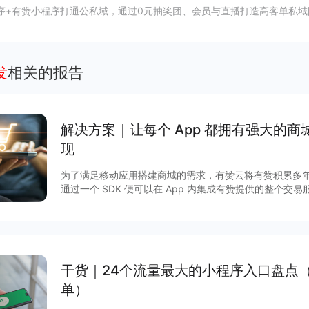
序+有赞小程序打通公私域，通过0元抽奖团、会员与直播打造高客单私域
发
相关的报告
解决方案｜让每个 App 都拥有强⼤的
现
为了满⾜移动应⽤搭建商城的需求，有赞云将有赞积累多
通过⼀个 SDK 便可以在 App 内集成有赞提供的整个交易服务。 除了享受完善的商
富的营销玩法，更有赞强劲的技术及服务作保障，实现低
方案，快速获得App 流量的商业化变现。 一、App开店主要解决商家四大痛点： 1.App 有忠
实用户，却没有商城能力 2.企业想自己搭建商城，开发时间长 3.商城搭建完成，没有进货渠道
4.无法通过营销玩法盘活商城 二、App 开店的优势 1.提供与 App 深度融合的商城系统 2.轻量
化对接，2个开发一周上线 3.直接可使用有赞分销市场，无需自己进货备货 4.100+ 营销玩
干货｜24个流量最大的小程序入口盘点
法，直接可以在 App 内使用 5.完善的商城能力，数
单）