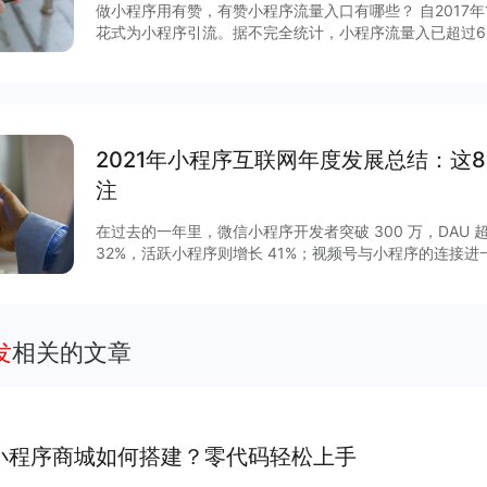
做小程序用有赞，有赞小程序流量入口有哪些？ 自2017
花式为小程序引流。据不完全统计，小程序流量入已超过6
说，哪些流量入口最有价值？有赞根据后台数据和商家反馈
序入口，文末时64个小程序入回清单。
2021年小程序互联网年度发展总结：这
注
在过去的一年里，微信小程序开发者突破 300 万，DAU 超
32%，活跃小程序则增长 41%；视频号与小程序的连接
GMV增长 15 倍，客单价超过 200 元，小程序与视频号
程序作为移动互联网的重要新基建之一正在焕发新的活力。2
列调整揭开了其作为独立生态发展的新篇章，小程序与公
通，扩展“闭环思维“至“节点思维”，营销场景和营销方法
发
相关的文章
度等互联网平台加速扩建生态能力，小程序成为互联网商
大平台积极推陈出新，从技术防护、性能提升、营销场景
项升级，助力商家数字化运营、降本增效。
小程序商城如何搭建？零代码轻松上手