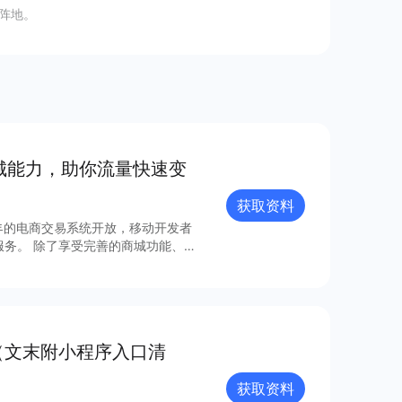
阵地。
商城能⼒，助你流量快速变
获取资料
年的电商交易系统开放，移动开发者
城功能、丰
成本、⾼效率、强融合的移动电商⽅
（文末附小程序入口清
据流量分析
获取资料