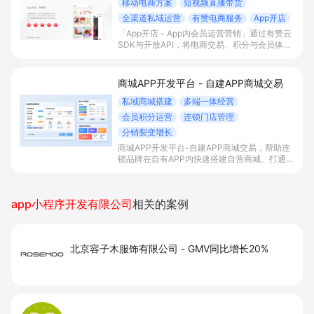
移动电商方案
短视频直播带货
全渠道私域运营
有赞电商服务
App开店
「App开店 - App内会员运营营销」通过有赞云
SDK与开放API，将电商交易、积分与会员体系
一站式嵌入自有App，实现内容/直播场景下的
“边看边买”和多渠道会员沉淀，帮助平台型商家
提升变现效率与私域复购率。
商城APP开发平台 - 自建APP商城交易
私域商城搭建
多端一体经营
会员积分运营
连锁门店管理
分销裂变增长
商城APP开发平台-自建APP商城交易，帮助连
锁品牌在自有APP内快速搭建自营商城、打通多
端流量与会员积分体系，并统一管理门店与库
存，以分销裂变等玩法放大私域销售与复购。
app小程序开发有限公司
相关的案例
北京容子木服饰有限公司
-
GMV同比增长20%