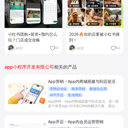
小红书团购+留资+预约怎么
2026🔥你的店要被小红书搜
玩？门店成交攻略
到！
Leriz
Leriz
97
84
app小程序开发有限公司
相关的产品
App营销 - App内商城搭建与到店促活
营销自动化
精准营销
数据化运营
APP开店
私域增长
App营销 - App内商城搭建与到店促活，是一套
基于有赞App SDK和CRM的解决方案，通过在
自有App内搭建交易商城、积分会员体系与门店
智能助手联动，帮助有线下门店的B2C商家打通
线上线下运营，提升到店率、复购率和整体
App开店 - App内会员运营营销
GMV。