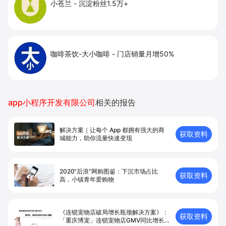
小苍兰
-
沉淀粉丝1.5万+
咖啡茶饮-大小咖啡
-
门店销量月增50%
app小程序开发有限公司
相关的报告
解决方案｜让每个 App 都拥有强⼤的商
获取资料
城能⼒，助你流量快速变现
2020“后浪”网购图鉴：下沉市场占比
获取资料
高，小镇青年爱购物
《连锁宠物店破局增长瓶颈解决方案》：
获取资料
「重庆博宠」连锁宠物店GMV同比增长