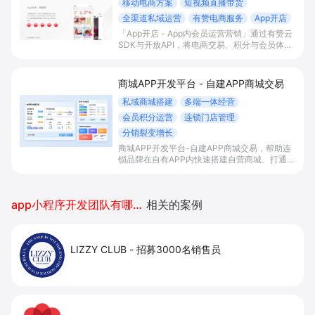
移动电商方案
短视频直播带货
全渠道私域运营
有赞电商服务
App开店
「App开店 - App内会员运营营销」通过有赞云
SDK与开放API，将电商交易、积分与会员体系
一站式嵌入自有App，实现内容/直播场景下的
“边看边买”和多渠道会员沉淀，帮助平台型商家
提升变现效率与私域复购率。
商城APP开发平台 - 自建APP商城交易
私域商城搭建
多端一体经营
会员积分运营
连锁门店管理
分销裂变增长
商城APP开发平台-自建APP商城交易，帮助连
锁品牌在自有APP内快速搭建自营商城、打通多
端流量与会员积分体系，并统一管理门店与库
存，以分销裂变等玩法放大私域销售与复购。
app小程序开发团队有哪些公司
相关的案例
LIZZY CLUB
-
招募3000名销售员