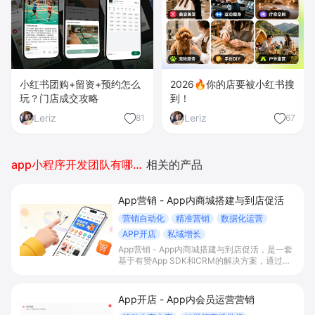
小红书团购+留资+预约怎么
2026🔥你的店要被小红书搜
玩？门店成交攻略
到！
Leriz
Leriz
81
67
app小程序开发团队有哪些公司
相关的产品
App营销 - App内商城搭建与到店促活
营销自动化
精准营销
数据化运营
APP开店
私域增长
App营销 - App内商城搭建与到店促活，是一套
基于有赞App SDK和CRM的解决方案，通过在
自有App内搭建交易商城、积分会员体系与门店
智能助手联动，帮助有线下门店的B2C商家打通
线上线下运营，提升到店率、复购率和整体
App开店 - App内会员运营营销
GMV。