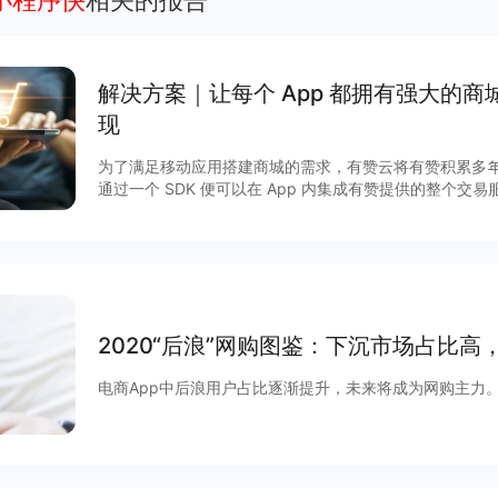
小程序快
相关的报告
解决方案｜让每个 App 都拥有强⼤的
现
为了满⾜移动应⽤搭建商城的需求，有赞云将有赞积累多
通过⼀个 SDK 便可以在 App 内集成有赞提供的整个交易服务。 除了享受完善的商
富的营销玩法，更有赞强劲的技术及服务作保障，实现低
方案，快速获得App 流量的商业化变现。 一、App开店主要解决商家四大痛点： 1.App 有忠
实用户，却没有商城能力 2.企业想自己搭建商城，开发时间长 3.商城搭建完成，没有进货渠道
4.无法通过营销玩法盘活商城 二、App 开店的优势 1.提供与 App 深度融合的商城系统 2.轻量
化对接，2个开发一周上线 3.直接可使用有赞分销市场，无需自己进货备货 4.100+ 营销玩
法，直接可以在 App 内使用 5.完善的商城能力，数
2020“后浪”网购图鉴：下沉市场占比
电商App中后浪用户占比逐渐提升，未来将成为网购主力