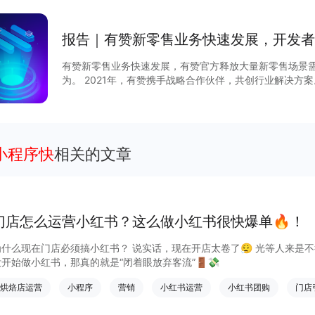
报告｜有赞新零售业务快速发展，开发者
有赞新零售业务快速发展，有赞官⽅释放⼤量新零售场景
为。 2021年，有赞携⼿战略合作伙伴，共创⾏业解决⽅案。发布了“有赞酒店”SaaS版本，同
时，联合开发者落地美妆、服饰等多个⾏业解决⽅案。 2021年，有赞发布“ONE战略”，基于有
赞云PaaS平台，联合软件⼚商共建新零售⽣态，融合线
级。 2021年，有赞云应⽤市场三⼤⼦市场保持⾼速增⻓，模板市场，⼩游戏市场，插件市场
GMV同⽐平均增⻓达到100%+，TOP开发者平均收⼊增⻓40%+。 2021年，有赞
平台焕新升级，重磅发布“云开发”和“云连接”，助⼒开发
小程序快
相关的文章
门店怎么运营小红书？这么做小红书很快爆单🔥！
为什么现在门店必须搞小红书？ 说实话，现在开店太卷了😮‍💨 光等人来
没开始做小红书，那真的就是“闭着眼放弃客流”🚪💸
烘焙店运营
小程序
营销
小红书运营
小红书团购
门店