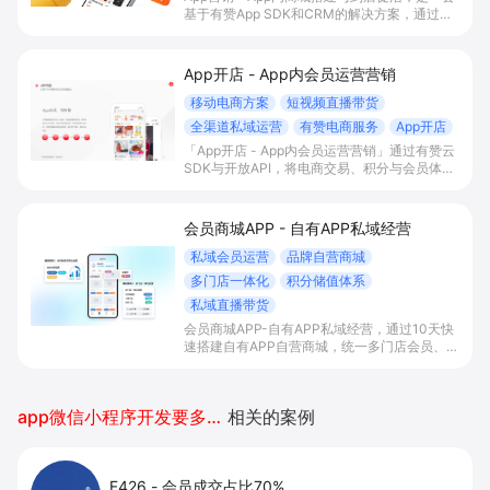
基于有赞App SDK和CRM的解决方案，通过在
自有App内搭建交易商城、积分会员体系与门店
智能助手联动，帮助有线下门店的B2C商家打通
线上线下运营，提升到店率、复购率和整体
App开店 - App内会员运营营销
GMV。
移动电商方案
短视频直播带货
全渠道私域运营
有赞电商服务
App开店
「App开店 - App内会员运营营销」通过有赞云
SDK与开放API，将电商交易、积分与会员体系
一站式嵌入自有App，实现内容/直播场景下的
“边看边买”和多渠道会员沉淀，帮助平台型商家
提升变现效率与私域复购率。
会员商城APP - 自有APP私域经营
私域会员运营
品牌自营商城
多门店一体化
积分储值体系
私域直播带货
会员商城APP-自有APP私域经营，通过10天快
速搭建自有APP自营商城，统一多门店会员、积
分储值和库存管理，并结合直播带货与数据化运
营，帮助连锁品牌沉淀私域会员资产，提升复购
与客单价，实现一盘货经营与业绩增长。
app微信小程序开发要多少钱
相关的案例
F426
-
会员成交占比70%