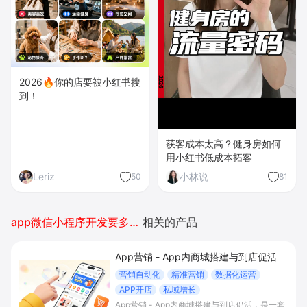
2026🔥你的店要被小红书搜
到！
获客成本太高？健身房如何
用小红书低成本拓客
Leriz
小林说
50
81
app微信小程序开发要多少钱
相关的产品
App营销 - App内商城搭建与到店促活
营销自动化
精准营销
数据化运营
APP开店
私域增长
App营销 - App内商城搭建与到店促活，是一套