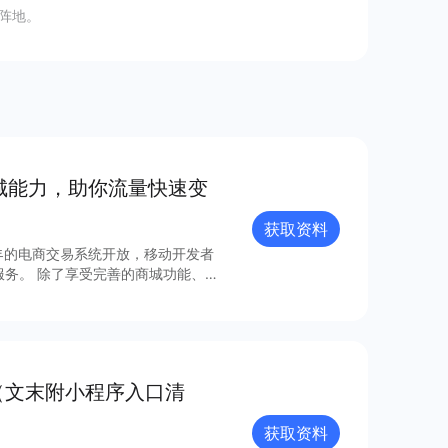
阵地。
商城能⼒，助你流量快速变
获取资料
年的电商交易系统开放，移动开发者
城功能、丰
成本、⾼效率、强融合的移动电商⽅
（文末附小程序入口清
据流量分析
获取资料