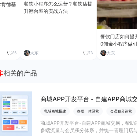
餐饮小程序怎么运营？餐饮店提
学肯德基
升翻台率的实战方法
餐饮门店如何提
0佣金小程序做
大东
大东
86
73
作
相关的产品
商城APP开发平台 - 自建APP商城
私域商城搭建
多端一体经营
会员积分运营
商城APP开发平台-自建APP商城交易，帮
多端流量与会员积分体系，并统一管理门店