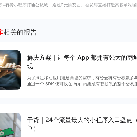
序+有赞小程序打通公私域，通过0元抽奖团、会员与直播打造高客单私域
作
相关的报告
解决方案｜让每个 App 都拥有强⼤的
现
为了满⾜移动应⽤搭建商城的需求，有赞云将有赞积累多
通过⼀个 SDK 便可以在 App 内集成有赞提供的整个交易服务。 除了享受完善的商
富的营销玩法，更有赞强劲的技术及服务作保障，实现低
方案，快速获得App 流量的商业化变现。 一、App开店主要解决商家四大痛点： 1.App 有忠
实用户，却没有商城能力 2.企业想自己搭建商城，开发时间长 3.商城搭建完成，没有进货渠道
4.无法通过营销玩法盘活商城 二、App 开店的优势 1.提供与 App 深度融合的商城系统 2.轻量
化对接，2个开发一周上线 3.直接可使用有赞分销市场，无需自己进货备货 4.100+ 营销玩
干货｜24个流量最大的小程序入口盘点
法，直接可以在 App 内使用 5.完善的商城能力，数
单）