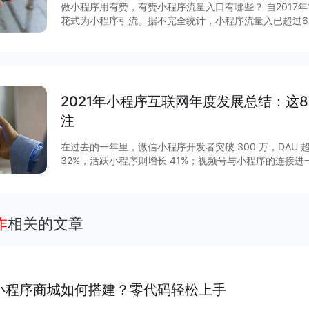
做小程序用有赞，有赞小程序流量入口有哪些？ 自2017
花式为小程序引流。据不完全统计，小程序流量入已超过6
说，哪些流量入口最有价值？有赞根据后台数据和商家反馈
序入口，文末时64个小程序入回清单。
2021年小程序互联网年度发展总结：这
注
在过去的一年里，微信小程序开发者突破 300 万，DAU 超
32%，活跃小程序则增长 41%；视频号与小程序的连接
GMV增长 15 倍，客单价超过 200 元，小程序与视频号
程序作为移动互联网的重要新基建之一正在焕发新的活力。2
列调整揭开了其作为独立生态发展的新篇章，小程序与公
通，扩展“闭环思维“至“节点思维”，营销场景和营销方法
作
相关的文章
度等互联网平台加速扩建生态能力，小程序成为互联网商
大平台积极推陈出新，从技术防护、性能提升、营销场景
项升级，助力商家数字化运营、降本增效。
小程序商城如何搭建？零代码轻松上手