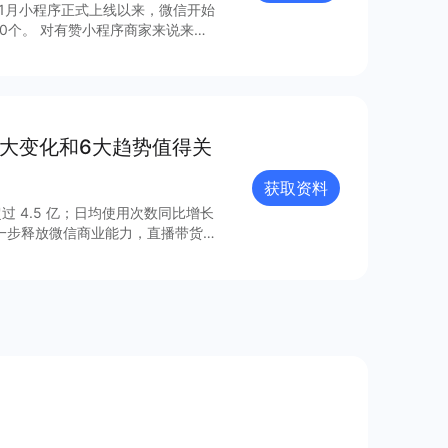
年1月小程序正式上线以来，微信开始
0个。 对有赞小程序商家来说来
，梳理出24个最具流量价值的小程
8大变化和6大趋势值得关
获取资料
过 4.5 亿；日均使用次数同比增长
进一步释放微信商业能力，直播带货
的连接已经塑造出新的增长空间。 小
021 年微信小程序内外链接的系
众号、视频号、企业微信的互联互
由此迸发更多灵感与创新；支付宝、百
业的重要阵地；在生态建设方面，各
、合规监管、售后服务等方面提供多