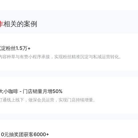
流入私域、提升复购率与会员生命周期价值
作
相关的案例
淀粉丝1.5万+
内容种草与有赞小程序承接，实现粉丝精准沉淀与私域运营转化。
大小咖啡
-
门店销量月增50%
打通线上线下，做深会员运营，实现门店持续增量。
-
0元抽奖团获客6000+