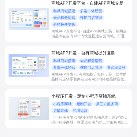
商城APP开发平台 - 自建APP商城交易
私域商城搭建
多端一体经营
会员积分运营
连锁门店管理
分销裂变增长
商城APP开发平台-自建APP商城交易，帮助连
锁品牌在自有APP内快速搭建自营商城、打通多
端流量与会员积分体系，并统一管理门店与库
存，以分销裂变等玩法放大私域销售与复购。
商城APP开发 - 自有商城提升复购
私域商城搭建
会员积分运营
多端一体经营
连锁门店管理
复购率提升
商城APP开发-自有商城提升复购，是一款帮助
品牌与连锁零售商在自有App内搭建品牌自营私
域商城的解决方案，通过多端一体商城、会员积
分体系和连锁门店一体化经营，实现公域引流入
私域、提升复购率与会员生命周期价值。
小程序开发 - 定制小程序店铺系统
小程序商城
定制开发
第三方服务商
店铺装修
私域运营
「小程序开发-定制小程序店铺系统」通过零代
码小程序商城、多渠道引流与第三方服务商定制
开发，帮助电商零售、连锁品牌、本地生活门店
快速搭建品牌小程序店铺，打造丰富营销与会员
私域运营场景，提升获客与复购，实现线上生意