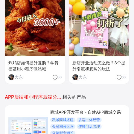
炸鸡店如何提升复购？学肯
新店开业活动怎么做？3个提
德基用小程序做私域
升引流和复购的玩法
大东
大东
88
68
APP后端和小程序后端分别开发吗
相关的产品
商城APP开发平台 - 自建APP商城交易
私域商城搭建
多端一体经营
会员积分运营
连锁门店管理
分销裂变增长