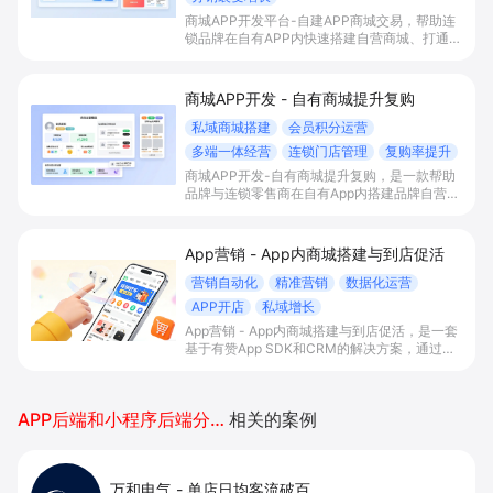
商城APP开发平台-自建APP商城交易，帮助连
锁品牌在自有APP内快速搭建自营商城、打通多
端流量与会员积分体系，并统一管理门店与库
存，以分销裂变等玩法放大私域销售与复购。
商城APP开发 - 自有商城提升复购
私域商城搭建
会员积分运营
多端一体经营
连锁门店管理
复购率提升
商城APP开发-自有商城提升复购，是一款帮助
品牌与连锁零售商在自有App内搭建品牌自营私
域商城的解决方案，通过多端一体商城、会员积
分体系和连锁门店一体化经营，实现公域引流入
私域、提升复购率与会员生命周期价值。
App营销 - App内商城搭建与到店促活
营销自动化
精准营销
数据化运营
APP开店
私域增长
App营销 - App内商城搭建与到店促活，是一套
基于有赞App SDK和CRM的解决方案，通过在
自有App内搭建交易商城、积分会员体系与门店
智能助手联动，帮助有线下门店的B2C商家打通
线上线下运营，提升到店率、复购率和整体
APP后端和小程序后端分别开发吗
相关的案例
GMV。
万和电气
-
单店日均客流破百