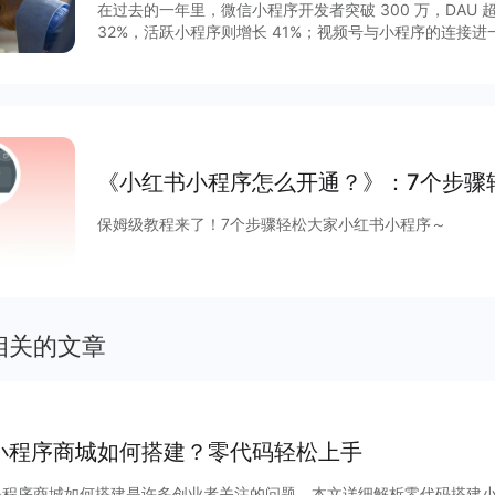
在过去的一年里，微信小程序开发者突破 300 万，DAU 超
32%，活跃小程序则增长 41%；视频号与小程序的连接
GMV增长 15 倍，客单价超过 200 元，小程序与视频号
程序作为移动互联网的重要新基建之一正在焕发新的活力。2
列调整揭开了其作为独立生态发展的新篇章，小程序与公
通，扩展“闭环思维“至“节点思维”，营销场景和营销方法
度等互联网平台加速扩建生态能力，小程序成为互联网商
大平台积极推陈出新，从技术防护、性能提升、营销场景
《小红书小程序怎么开通？》：7个步骤
项升级，助力商家数字化运营、降本增效。
保姆级教程来了！7个步骤轻松大家小红书小程序～
相关的文章
小程序商城如何搭建？零代码轻松上手
小程序商城如何搭建是许多创业者关注的问题。本文详细解析零代码搭建