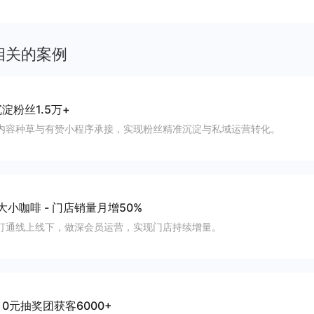
客、提升到店与下单转化。
相关的案例
淀粉丝1.5万+
内容种草与有赞小程序承接，实现粉丝精准沉淀与私域运营转化。
大小咖啡
-
门店销量月增50%
打通线上线下，做深会员运营，实现门店持续增量。
-
0元抽奖团获客6000+