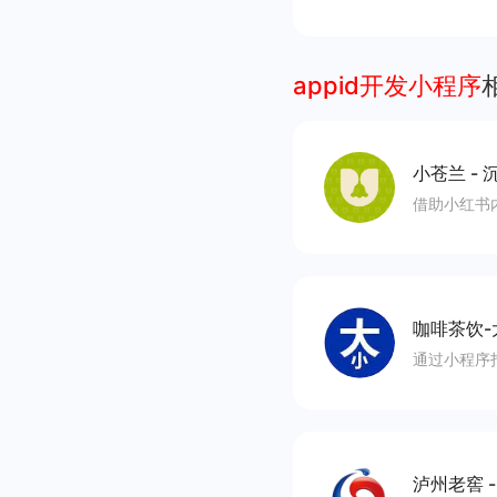
appid开发小程序
小苍兰
-
沉
借助小红书
咖啡茶饮-
通过小程序
泸州老窖