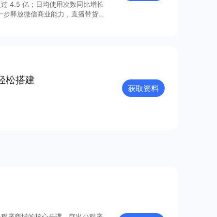
过 4.5 亿；日均使用次数同比增长
进一步释放微信商业能力，直播带货
的连接已经塑造出新的增长空间。 小
021 年微信小程序内外链接的系
众号、视频号、企业微信的互联互
由此迸发更多灵感与创新；支付宝、百
业的重要阵地；在生态建设方面，各
、合规监管、售后服务等方面提供多
轻松搭建
获取资料
小程序商城的核心步骤，突出小程序