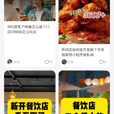
360度客户画像怎么做？门
店CRM自定义玩法
炸鸡店如何提升复购？学肯
德基用小程序做私域
Leriz
大东
76
92