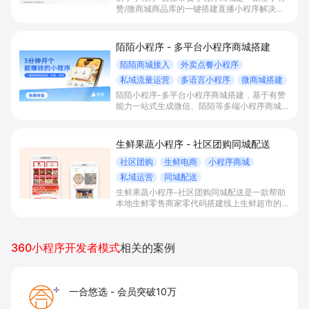
赞/微商城商品库的一键搭建直播小程序解决方
案，通过打通快手直播间商品挂载、会员储值、
多语言店铺与数据运营，帮助电商与到店商家缩
短下单路径、沉淀私域会员并提升转化与复购。
陌陌小程序 - 多平台小程序商城搭建
陌陌商城接入
外卖点餐小程序
私域流量运营
多语言小程序
微商城搭建
陌陌小程序-多平台小程序商城搭建，基于有赞
能力一站式生成微信、陌陌等多端小程序商城，
满足直播电商、外卖点餐和多语言会员运营等场
景，帮助商家降低抽佣与获客成本，实现销量和
复购增长。
生鲜果蔬小程序 - 社区团购同城配送
社区团购
生鲜电商
小程序商城
私域运营
同城配送
生鲜果蔬小程序-社区团购同城配送是一款帮助
本地生鲜零售商家零代码搭建线上生鲜超市的小
程序工具，通过社区团购、多模式同城配送与丰
富营销玩法，实现线下门店一体化数字化经营，
提升拉新转化、会员沉淀与复购率。
360小程序开发者模式
相关的案例
一合悠选
-
会员突破10万