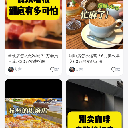
餐饮店怎么做私域？1万会员
咖啡店怎么运营？6元美式年
月流水30万实战拆解
入60万的实战玩法
大东
大东
67
92