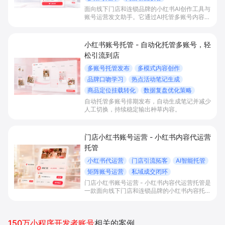
面向线下门店和连锁品牌的小红书AI创作工具与
账号运营发文助手。它通过AI托管多账号内容生
成与排期、多模版图文/视频笔记创作、热点与
活动玩法笔记生成，以及POI与商品挂载发布，
帮助商家在日常种草和节日促销场景下持续发
小红书账号托管 - 自动化托管多账号，轻
文，引导同城用户到店打卡或在小程序/微商城
松引流到店
下单。
多账号托管发布
多模式内容创作
品牌口吻学习
热点活动笔记生成
商品定位挂载转化
数据复盘优化策略
自动托管多账号排期发布，自动生成笔记并减少
人工切换，持续稳定输出种草内容。
门店小红书账号运营 - 小红书内容代运营
托管
小红书代运营
门店引流拓客
AI智能托管
矩阵账号运营
私域成交闭环
门店小红书账号运营 - 小红书内容代运营托管是
一款面向线下门店和连锁品牌的小红书内容托管
工具。它通过AI托管内容创作与多账号排期、热
点与活动笔记智能生成、门店POI与商品挂载发
布和数据看板复盘，帮助商家在种草引流、团购
150万小程序开发者账号
相关的案例
核销和私域成交闭环等场景下持续获取同城客流