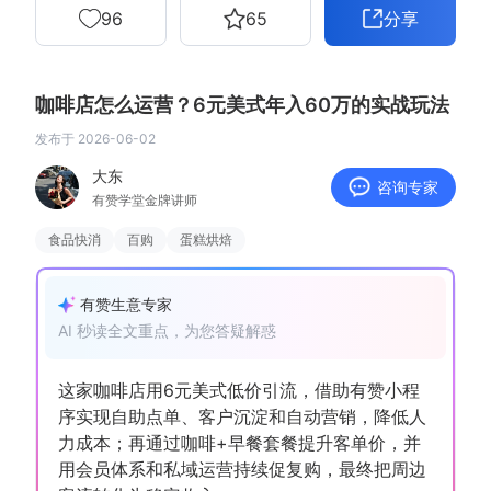
96
65
分享
增长俱乐部
增长俱乐部
有赞商盟
咖啡店怎么运营？6元美式年入60万的实战玩法
发布于
2026-06-02
商家社区
社群交流
大东
咨询专家
有赞学堂金牌讲师
合作共进
食品快消
百购
蛋糕烘焙
入驻有赞
认证代理商
认证服务商
设计服务商
有赞生意专家
AI 秒读全文重点，为您答疑解惑
有赞云
数据通服务
这家咖啡店用6元美式低价引流，借助有赞小程
序实现自助点单、客户沉淀和自动营销，降低人
力成本；再通过咖啡+早餐套餐提升客单价，并
用会员体系和私域运营持续促复购，最终把周边