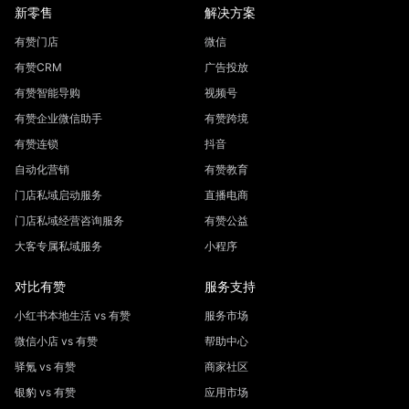
新零售
解决方案
有赞门店
微信
有赞CRM
广告投放
有赞智能导购
视频号
有赞企业微信助手
有赞跨境
有赞连锁
抖音
自动化营销
有赞教育
门店私域启动服务
直播电商
门店私域经营咨询服务
有赞公益
大客专属私域服务
小程序
对比有赞
服务支持
小红书本地生活 vs 有赞
服务市场
微信小店 vs 有赞
帮助中心
驿氪 vs 有赞
商家社区
银豹 vs 有赞
应用市场