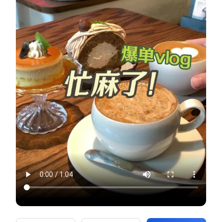
新零售私享会
门店经营增长公开课
AllValue
战略合作
增长产品指南
智库
产品场景库
产品更新动态
帮助中心
行业洞察
品牌消费观
行业报告
新零售资讯
培训课程
私域课程
新零售内参