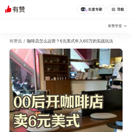
生意专家
导航
有赞学堂
有赞说
/
咖啡店怎么运营？6元美式年入60万的实战玩法
有赞说增长
私域日历
增长方法
有赞说案例拆解
有赞专家说
有赞成功案例
新零售最佳实践
面对面聊增长
有赞春季发布会
实干家直播间
新零售大会
新零售茶会