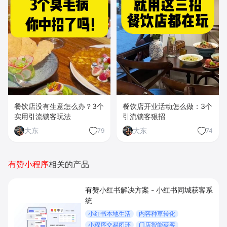
餐饮店没有生意怎么办？3个
餐饮店开业活动怎么做：3个
实用引流锁客玩法
引流锁客狠招
大东
大东
79
74
有赞小程序
相关的产品
有赞小红书解决方案 - 小红书同城获客系
统
小红书本地生活
内容种草转化
小程序交易闭环
门店智能获客