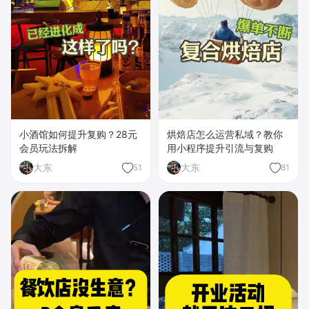
小酒馆如何提升复购？28元
烘焙店怎么运营私域？教你
会员玩法拆解
用小程序提升引流与复购
大东
大东
51
81