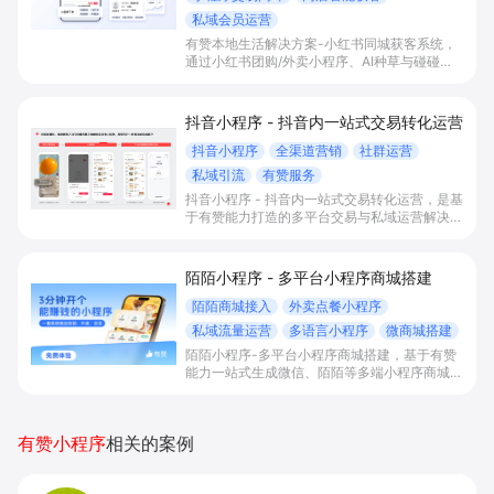
私域会员运营
有赞本地生活解决方案-小红书同城获客系统，
通过小红书团购/外卖小程序、AI种草与碰碰
贴、多平台联动及会员运营，帮助线下生活服务
门店把内容种草直接转化为订单与长期私域复
购，实现多平台高效经营与营收增长。
抖音小程序 - 抖音内一站式交易转化运营
抖音小程序
全渠道营销
社群运营
私域引流
有赞服务
抖音小程序 - 抖音内一站式交易转化运营，是基
于有赞能力打造的多平台交易与私域运营解决方
案。通过一键开通抖音点单小程序、统一管理多
平台券与订单，并将抖音流量导入微信小程序及
CRM沉淀会员，帮助本地生活与零售商家提升
陌陌小程序 - 多平台小程序商城搭建
转化、复购与经营效率。
陌陌商城接入
外卖点餐小程序
私域流量运营
多语言小程序
微商城搭建
陌陌小程序-多平台小程序商城搭建，基于有赞
能力一站式生成微信、陌陌等多端小程序商城，
满足直播电商、外卖点餐和多语言会员运营等场
景，帮助商家降低抽佣与获客成本，实现销量和
复购增长。
有赞小程序
相关的案例