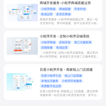
商城开发服务-小程序商城搭建运营
小程序商城
商城搭建
开发外包
私域运营
多语言商城
商城开发服务-小程序商城搭建运营，通过一站
式开发外包、零代码搭建、多平台多语言小程序
和会员私域运营工具，帮助缺乏技术能力的商家
快速上线小程序商城，承接多渠道与境外客流，
实现低成本获客、提升复购与业绩增长。
小程序开发 - 定制小程序店铺系统
小程序商城
定制开发
第三方服务商
店铺装修
私域运营
「小程序开发-定制小程序店铺系统」通过零代
码小程序商城、多渠道引流与第三方服务商定制
开发，帮助电商零售、连锁品牌、本地生活门店
快速搭建品牌小程序店铺，打造丰富营销与会员
私域运营场景，提升获客与复购，实现线上生意
百度小程序开发 - 商家线上门店搭建
增长。
百度小程序引流
线上门店搭建
本地生活服务
小程序开发服务
有赞数字化运营
百度小程序开发-商家线上门店搭建，通过有赞
等服务商一站式完成小程序定制开发、多平台联
动与数字化运营，帮助本地生活与零售门店承接
百度搜索/地图等精准流量，实现低成本获客、