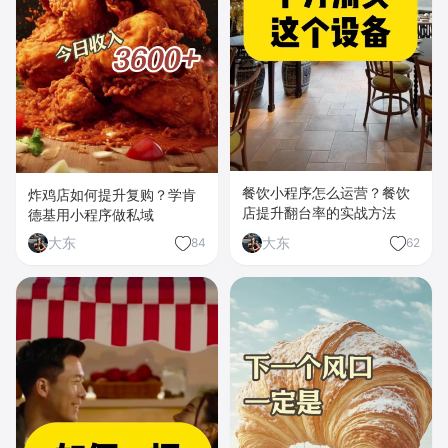
餐饮小程序怎么运营？餐饮
炸鸡店如何提升复购？学肯
店提升翻台率的实战方法
德基用小程序做私域
大东
大东
84
62