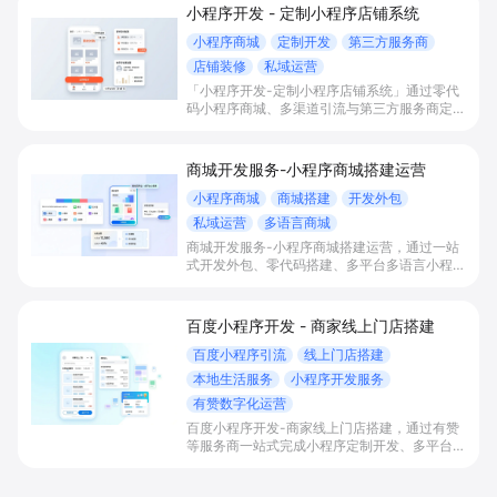
小程序开发 - 定制小程序店铺系统
小程序商城
定制开发
第三方服务商
店铺装修
私域运营
「小程序开发-定制小程序店铺系统」通过零代
码小程序商城、多渠道引流与第三方服务商定制
开发，帮助电商零售、连锁品牌、本地生活门店
快速搭建品牌小程序店铺，打造丰富营销与会员
私域运营场景，提升获客与复购，实现线上生意
商城开发服务-小程序商城搭建运营
增长。
小程序商城
商城搭建
开发外包
私域运营
多语言商城
商城开发服务-小程序商城搭建运营，通过一站
式开发外包、零代码搭建、多平台多语言小程序
和会员私域运营工具，帮助缺乏技术能力的商家
快速上线小程序商城，承接多渠道与境外客流，
实现低成本获客、提升复购与业绩增长。
百度小程序开发 - 商家线上门店搭建
百度小程序引流
线上门店搭建
本地生活服务
小程序开发服务
有赞数字化运营
百度小程序开发-商家线上门店搭建，通过有赞
等服务商一站式完成小程序定制开发、多平台联
动与数字化运营，帮助本地生活与零售门店承接
百度搜索/地图等精准流量，实现低成本获客、