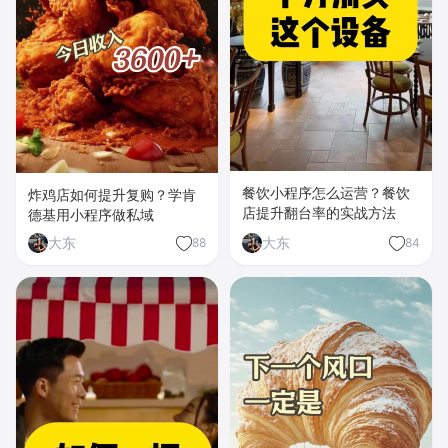
餐饮小程序怎么运营？餐饮
炸鸡店如何提升复购？学肯
店提升翻台率的实战方法
德基用小程序做私域
大东
大东
88
84