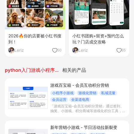
2026🔥你的店要被小红书搜
小红书团购+留资+预约怎么
到！
玩？门店成交攻略
Leriz
Leriz
50
65
python入门游戏小程序开发
相关的产品
游戏百宝箱 - 会员互动积分营销
小程序小游戏
游戏化营销
私域流量
会员运营
全渠道电商
「游戏百宝箱-会员互动积分营销」通过签到、
抽奖、小游戏、积分商城等游戏化积分工具，实
现线上线下会员互动、积分获取与消耗闭环运
营，帮助商家完成私域拉新、门店引流和复购提
升。
新年营销小游戏 - 节日活动拉新裂变