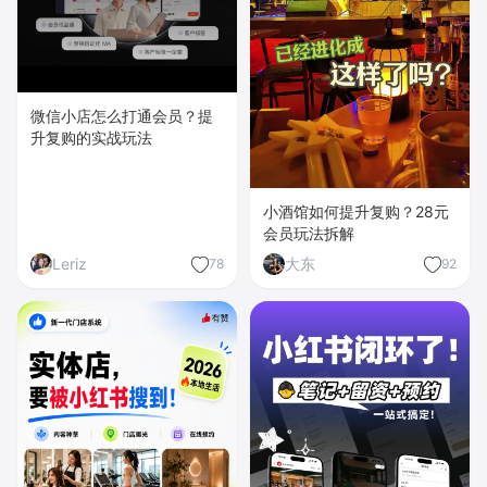
微信小店怎么打通会员？提
升复购的实战玩法
小酒馆如何提升复购？28元
会员玩法拆解
Leriz
大东
78
92