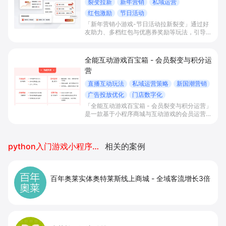
裂变拉新
新年营销
私域运营
红包激励
节日活动
「新年营销小游戏-节日活动拉新裂变」通过好
友助力、多档红包与优惠券奖励等玩法，引导用
户加企微、注册会员并参与春节活动，帮助零售
电商等商家低成本拉新促活、沉淀私域资产并提
升首单与复购转化。
全能互动游戏百宝箱 - 会员裂变与积分运
营
直播互动玩法
私域运营策略
新国潮营销
广告投放优化
门店数字化
「全能互动游戏百宝箱 - 会员裂变与积分运营」
是一款基于小程序商城与互动游戏的会员运营工
具，通过多终端收银点单、积分任务与裂变玩
法，帮助内容电商和连锁门店承接直播/公域流
量，提升私域成交、会员活跃与复购率。
python入门游戏小程序开发
相关的案例
百年奥莱实体奥特莱斯线上商城
-
全域客流增长3倍