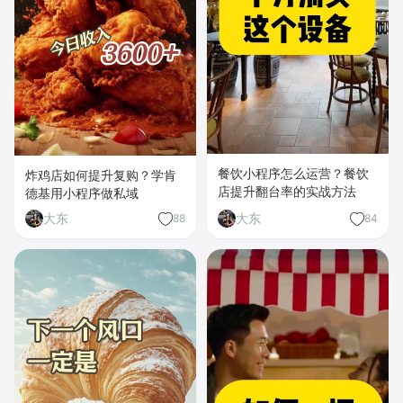
餐饮小程序怎么运营？餐饮
炸鸡店如何提升复购？学肯
店提升翻台率的实战方法
德基用小程序做私域
大东
大东
88
84