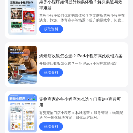
票务小程序如何提升购票体验？解决渠道与效
率难题
票务小程序如何优化购票体验？本文解析票务小程序在
演出、旅游、体育赛事等场景下提升购票效率、拓宽销
售渠道、实现会员精准营销的具体方式。关键词包括
获取资料
“票务小程序”、“购票体验”、“购票效率”。
烘焙店收银怎么选？iPad小程序高效收银方案
开烘焙店收银怎么选？一台 iPad+小程序就能搞定
获取资料
宠物商家必备小程序怎么选？门店&电商皆可
用
有赞宠物门店小程序 = 私域运营 + 服务管理 + 物流配
送 的一体化解决方案，帮你从容应对。
获取资料