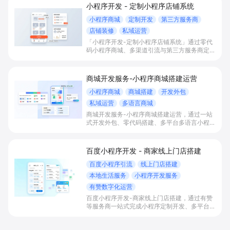
小程序开发 - 定制小程序店铺系统
小程序商城
定制开发
第三方服务商
店铺装修
私域运营
「小程序开发-定制小程序店铺系统」通过零代
码小程序商城、多渠道引流与第三方服务商定制
开发，帮助电商零售、连锁品牌、本地生活门店
快速搭建品牌小程序店铺，打造丰富营销与会员
私域运营场景，提升获客与复购，实现线上生意
商城开发服务-小程序商城搭建运营
增长。
小程序商城
商城搭建
开发外包
私域运营
多语言商城
商城开发服务-小程序商城搭建运营，通过一站
式开发外包、零代码搭建、多平台多语言小程序
和会员私域运营工具，帮助缺乏技术能力的商家
快速上线小程序商城，承接多渠道与境外客流，
实现低成本获客、提升复购与业绩增长。
百度小程序开发 - 商家线上门店搭建
百度小程序引流
线上门店搭建
本地生活服务
小程序开发服务
有赞数字化运营
百度小程序开发-商家线上门店搭建，通过有赞
等服务商一站式完成小程序定制开发、多平台联
动与数字化运营，帮助本地生活与零售门店承接
百度搜索/地图等精准流量，实现低成本获客、