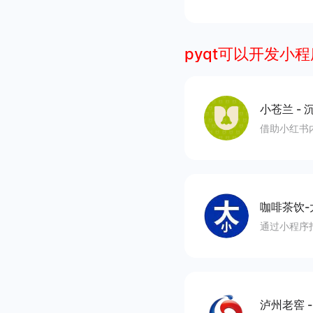
pyqt可以开发小
小苍兰
-
沉
借助小红书
咖啡茶饮-
通过小程序
泸州老窖