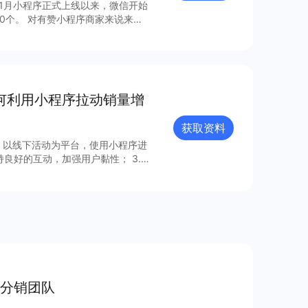
年1月小程序正式上线以来，微信开始
0个。 对有赞小程序商家来说来
，梳理出24个最具流量价值的小程
如何利用小程序拉动销量增
获取资料
下，以线下活动为平台，使用小程序进
持良好的互动，加强用户黏性； 3.利
。 本报告将从营销数
序营销，感兴趣的商家可以查看完整
分销团队