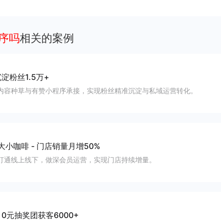
客、提升到店与下单转化。
程序吗
相关的案例
淀粉丝1.5万+
内容种草与有赞小程序承接，实现粉丝精准沉淀与私域运营转化。
大小咖啡
-
门店销量月增50%
打通线上线下，做深会员运营，实现门店持续增量。
-
0元抽奖团获客6000+