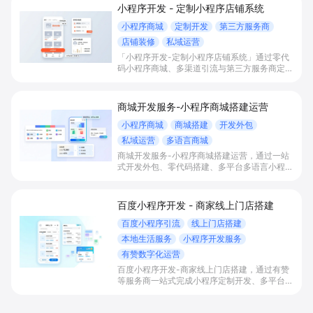
小程序开发 - 定制小程序店铺系统
小程序商城
定制开发
第三方服务商
店铺装修
私域运营
「小程序开发-定制小程序店铺系统」通过零代
码小程序商城、多渠道引流与第三方服务商定制
开发，帮助电商零售、连锁品牌、本地生活门店
快速搭建品牌小程序店铺，打造丰富营销与会员
私域运营场景，提升获客与复购，实现线上生意
商城开发服务-小程序商城搭建运营
增长。
小程序商城
商城搭建
开发外包
私域运营
多语言商城
商城开发服务-小程序商城搭建运营，通过一站
式开发外包、零代码搭建、多平台多语言小程序
和会员私域运营工具，帮助缺乏技术能力的商家
快速上线小程序商城，承接多渠道与境外客流，
实现低成本获客、提升复购与业绩增长。
百度小程序开发 - 商家线上门店搭建
百度小程序引流
线上门店搭建
本地生活服务
小程序开发服务
有赞数字化运营
百度小程序开发-商家线上门店搭建，通过有赞
等服务商一站式完成小程序定制开发、多平台联
动与数字化运营，帮助本地生活与零售门店承接
百度搜索/地图等精准流量，实现低成本获客、