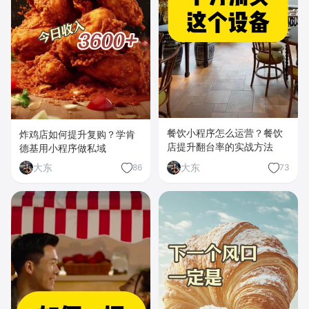
餐饮小程序怎么运营？餐饮
炸鸡店如何提升复购？学肯
店提升翻台率的实战方法
德基用小程序做私域
大东
大东
86
73