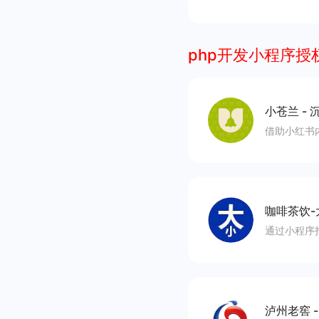
php开发小程序授
小苍兰
-
沉
借助小红书
咖啡茶饮-
通过小程序
泸州老窖