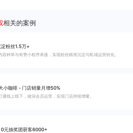
客、提升到店与下单转化。
权
相关的案例
淀粉丝1.5万+
内容种草与有赞小程序承接，实现粉丝精准沉淀与私域运营转化。
大小咖啡
-
门店销量月增50%
打通线上线下，做深会员运营，实现门店持续增量。
-
0元抽奖团获客6000+