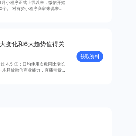
年1月小程序正式上线以来，微信开始
0个。 对有赞小程序商家来说来
，梳理出24个最具流量价值的小程
8大变化和6大趋势值得关
获取资料
过 4.5 亿；日均使用次数同比增长
进一步释放微信商业能力，直播带货
的连接已经塑造出新的增长空间。 小
021 年微信小程序内外链接的系
众号、视频号、企业微信的互联互
由此迸发更多灵感与创新；支付宝、百
业的重要阵地；在生态建设方面，各
、合规监管、售后服务等方面提供多