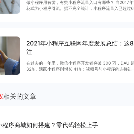
做小程序用有赞，有赞小程序流量入口有哪些？ 自2017
花式为小程序引流。据不完全统计，小程序流量入已超过6
说，哪些流量入口最有价值？有赞根据后台数据和商家反馈
序入口，文末时64个小程序入回清单。
2021年小程序互联网年度发展总结：这
注
在过去的一年里，微信小程序开发者突破 300 万，DAU 超
32%，活跃小程序则增长 41%；视频号与小程序的连接
GMV增长 15 倍，客单价超过 200 元，小程序与视频号
程序作为移动互联网的重要新基建之一正在焕发新的活力。2
列调整揭开了其作为独立生态发展的新篇章，小程序与公
通，扩展“闭环思维“至“节点思维”，营销场景和营销方法
权
相关的文章
度等互联网平台加速扩建生态能力，小程序成为互联网商
大平台积极推陈出新，从技术防护、性能提升、营销场景
项升级，助力商家数字化运营、降本增效。
小程序商城如何搭建？零代码轻松上手